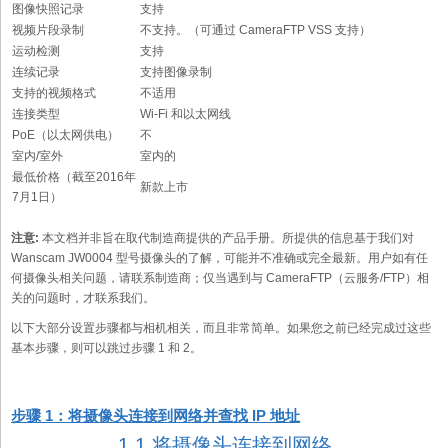
图像快照记录
支持
视频片段录制
不支持。（可通过 CameraFTP VSS 支持）
运动检测
支持
连续记录
支持图像录制
支持的视频格式
不适用
连接类型
Wi-Fi 和以太网线
PoE（以太网供电）
不
室内/室外
室内的
最低价格（截至2016年
新款上市
7月1日）
注意:
本文档并非旨在取代制造商提供的产品手册。所提供的信息基于我们对
Wanscam JW0004 型号摄像头的了解，可能并不准确或完全最新。用户如有任
何摄像头相关问题，请联系制造商；仅当遇到与 CameraFTP（云服务/FTP）相
关的问题时，才联系我们。
以下大部分设置步骤都与相机相关，而且非常简单。如果您之前已经完成过这些
基本步骤，则可以跳过步骤 1 和 2。
步骤 1：将摄像头连接到网络并查找 IP 地址
1.1 将摄像头连接到网络