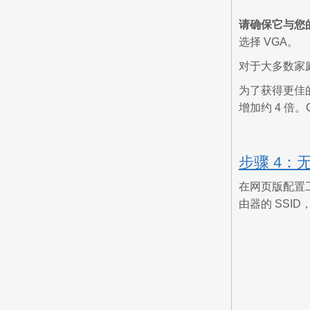
请确保它与您的 
选择 VGA。
对于大多数家庭
为了获得更佳
增加约 4 倍。
步骤 4：
在网页版配置工
由器的 SS