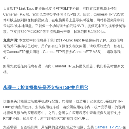
大多数TP-Link Tapo IP摄像机支持FTP/SMTP协议，可以直接将视频上传到
CameraFTP云端。它们也支持ONVIF和RTSP协议。因此，CameraFTP VSS软
件可以连接到摄像机的视频流，在电脑屏幕上显示实时视频，同时将视频录制到
云端和/或本地磁盘。它就像一个功能强大的云端NVR，提供更丰富的视频录制选
项。它支持720P和1080P等主流视频分辨率，帧率范围从1到20fps。
免责声明:
本文档中的信息基于我们对TP-Link Tapo IP摄像头的了解。这些信息
可能并不准确或已过时。用户如有任何摄像头相关问题，请联系制造商；如有任
何CameraFTP相关问题（CameraFTP云服务/CameraFTP VSS），请联系我
们。
如果您发现任何信息有误，请向 CameraFTP 支持团队报告，我们将及时更新文
档。
步骤一：检查摄像头是否支持RTSP并启用它
该摄像头只能通过智能手机进行配置。您需要下载适用于安卓或iOS系统的“TP-
Link”移动应用程序。安装应用程序后，请按照应用程序内（或产品手册）的说明
将摄像头添加到应用程序中。之后，您可以在应用程序中查看摄像头是否支持
RTSP协议。如果支持，您可以找到RTSP视频流的URL。
您还需要一台连接到同一局域网的台式机/笔记本电脑。安装
CameraFTP VSS
在