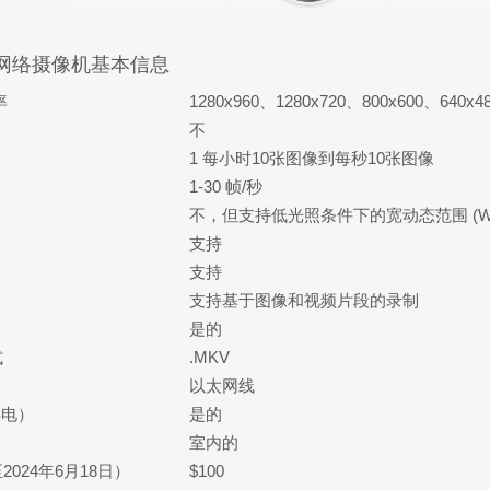
354 网络摄像机基本信息
率
1280x960、1280x720、800x600、640x4
不
1 每小时10张图像到每秒10张图像
1-30 帧/秒
不，但支持低光照条件下的宽动态范围 (WD
支持
支持
支持基于图像和视频片段的录制
是的
式
.MKV
以太网线
供电）
是的
室内的
024年6月18日）
$100