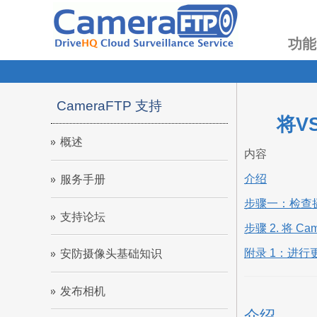
功能
CameraFTP 支持
将V
概述
内容
介绍
服务手册
步骤一：检查
支持论坛
步骤 2. 将 Ca
附录 1：进行更
安防摄像头基础知识
发布相机
介绍