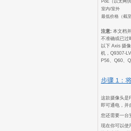
PoE（以太网
室内/室外
最低价格（截至2
注意:
本文档并非
不准确或已过时
以下 Axis 
机，Q9307-
P56、Q60、Q
步骤 1：
这款摄像头是
即可通电，并
您还需要一台安装
现在你可以使