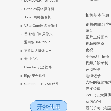
DBPOWER / Sinocam
Ctronics网络摄像机
相机基本信息
Jooan网络摄像机
视频/图像分辨
VStarCam网络摄像机
录音
普通/老旧IP摄像头
图片上传频率
通用型DVR/NVR
视频帧速率
夜视
更多网络摄像头
图像/延时拍摄
专用相机
视频片段录制
Blue Iris 安全软件
运动检测
iSpy 安全软件
连续记录
支持的视频格
CameraFTP VSS 软件
连接类型
PoE（以太网
室内/室外
开始使用
最低价格（截至2