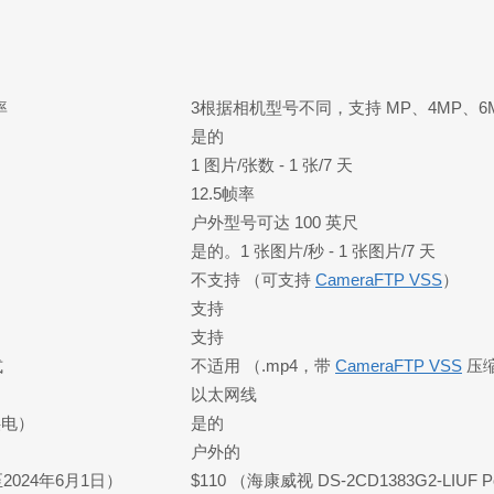
率
3根据相机型号不同，支持 MP、4MP、6MP、8
是的
1 图片/张数 - 1 张/7 天
12.5帧率
户外型号可达 100 英尺
是的。1 张图片/秒 - 1 张图片/7 天
不支持 （可支持
CameraFTP VSS
）
支持
支持
式
不适用 （.mp4，带
CameraFTP VSS
压
以太网线
供电）
是的
户外的
024年6月1日）
$110 （海康威视 DS-2CD1383G2-LIU