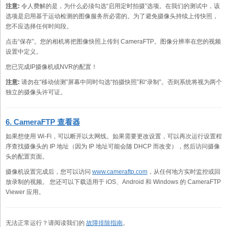
注意:
令人费解的是，为什么必须勾选“启用定时拍摄”选项。在我们的测试中，该
选项是启用基于运动检测的图像服务所必需的。为了避免摄像头持续上传快照，
您不应选择任何时间段。
点击“保存”。您的相机将把图像快照上传到 CameraFTP。图像分辨率在您的视频
设置中定义。
您已完成IP摄像机或NVR的配置！
注意:
请勿在“移动侦测”屏幕中同时勾选“拍摄快照”和“录制”。否则系统将视为两个
独立的摄像头许可证。
6. CameraFTP 查看器
如果想使用 Wi-Fi，可以断开以太网线。如果需要更改设置，可以再次运行设置程
序查找摄像头的 IP 地址（因为 IP 地址可能会随 DHCP 而改变），然后访问摄像
头的配置页面。
摄像机设置完成后，您可以访问
www.cameraftp.com
，从任何地方实时监控或回
放录制的视频。 您还可以下载适用于 iOS、Android 和 Windows 的 CameraFTP
Viewer 应用。
无法正常运行？请阅读我们的
故障排除指南
。