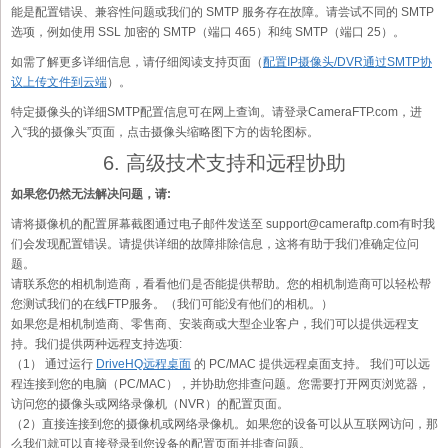
能是配置错误、兼容性问题或我们的 SMTP 服务存在故障。请尝试不同的 SMTP
选项，例如使用 SSL 加密的 SMTP（端口 465）和纯 SMTP（端口 25）。
如需了解更多详细信息，请仔细阅读支持页面（
配置IP摄像头/DVR通过SMTP协
议上传文件到云端
）。
特定摄像头的详细SMTP配置信息可在网上查询。请登录CameraFTP.com，进
入“我的摄像头”页面，点击摄像头缩略图下方的齿轮图标。
6. 高级技术支持和远程协助
如果您仍然无法解决问题，请:
请将摄像机的配置屏幕截图通过电子邮件发送至 support@cameraftp.com有时我
们会发现配置错误。请提供详细的故障排除信息，这将有助于我们准确定位问
题。
请联系您的相机制造商，看看他们是否能提供帮助。您的相机制造商可以轻松帮
您测试我们的在线FTP服务。（我们可能没有他们的相机。）
如果您是相机制造商、零售商、安装商或大型企业客户，我们可以提供远程支
持。我们提供两种远程支持选项:
（1） 通过运行
DriveHQ远程桌面
的 PC/MAC 提供远程桌面支持。 我们可以远
程连接到您的电脑（PC/MAC），并协助您排查问题。您需要打开网页浏览器，
访问您的摄像头或网络录像机（NVR）的配置页面。
（2）直接连接到您的摄像机或网络录像机。如果您的设备可以从互联网访问，那
么我们就可以直接登录到您设备的配置页面并排查问题。