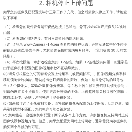
2. 相机停止上传问题
如果您的摄像头已配置完毕并正常工作了几天，但之后摄像头停止工作，请检查
以下事项:
（1）检查您的硬件设备是否仍然连接并已通电。您可以尝试重启摄像头和/或路
由器。
（2）检查您的网络连接。有时只是暂时的网络问题。
（3）请登录 www.CameraFTP.com 查看您的账户状态，并留意通知中的任何提
醒信息或错误/警告事件；尤其请确保按时缴纳每月账单。（我们提供 30 天的宽
限期）。
（4）再次按照第一章所述检查您的FTP连接。如果FTP连接没有问题，则通常是
由于摄像机中配置的图像/视频参数不正确导致的。
(a) 请务必根据您的订阅套餐设置上传频率（或视频帧率）、图像/视频分辨率和
移动侦测录制功能。请勿超出您订阅套餐的限制。例如：如果您订购的服务包
含：2 个摄像头、320x240 图像分辨率、每 2 秒上传 1 帧并开启移动侦测录制，
则请勿设置 3 个摄像头、使用更高分辨率的图像、上传超过每 2 秒 1 帧的图像，
或持续上传。否则，您的帐户可能会被封禁。
(b) 如果您订购了图像录制套餐，请将您的摄像头配置为上传图像，反之亦然。如
果录制类型不匹配，您的帐户可能会被封禁。
(c) 您可能在一台摄像机中配置了两个或多个上传方案。许多摄像机支持同时上传
图像快照和视频片段。但是，如果您配置为同时上传两者，通常需要为该摄像机
购买两个单独的许可证。