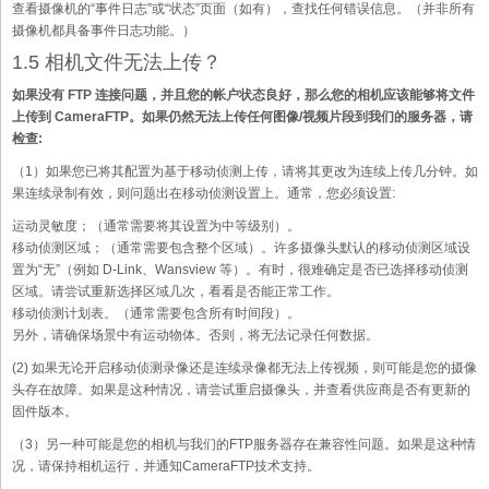
查看摄像机的“事件日志”或“状态”页面（如有），查找任何错误信息。（并非所有
摄像机都具备事件日志功能。）
1.5 相机文件无法上传？
如果没有 FTP 连接问题，并且您的帐户状态良好，那么您的相机应该能够将文件
上传到 CameraFTP。如果仍然无法上传任何图像/视频片段到我们的服务器，请
检查:
（1）如果您已将其配置为基于移动侦测上传，请将其更改为连续上传几分钟。如
果连续录制有效，则问题出在移动侦测设置上。通常，您必须设置:
运动灵敏度；（通常需要将其设置为中等级别）。
移动侦测区域；（通常需要包含整个区域）。许多摄像头默认的移动侦测区域设
置为“无”（例如 D-Link、Wansview 等）。有时，很难确定是否已选择移动侦测
区域。请尝试重新选择区域几次，看看是否能正常工作。
移动侦测计划表。（通常需要包含所有时间段）。
另外，请确保场景中有运动物体。否则，将无法记录任何数据。
(2) 如果无论开启移动侦测录像还是连续录像都无法上传视频，则可能是您的摄像
头存在故障。如果是这种情况，请尝试重启摄像头，并查看供应商是否有更新的
固件版本。
（3）另一种可能是您的相机与我们的FTP服务器存在兼容性问题。如果是这种情
况，请保持相机运行，并通知CameraFTP技术支持。