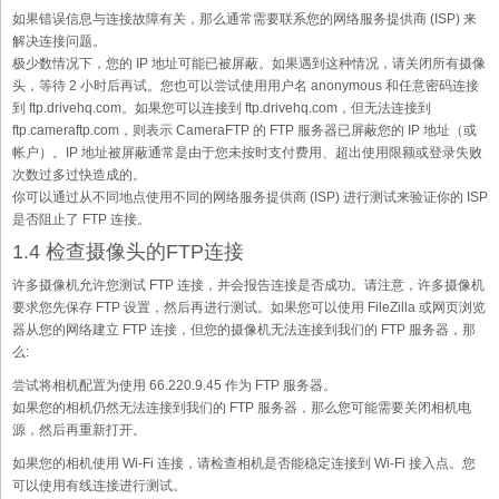
如果错误信息与连接故障有关，那么通常需要联系您的网络服务提供商 (ISP) 来
解决连接问题。
极少数情况下，您的 IP 地址可能已被屏蔽。如果遇到这种情况，请关闭所有摄像
头，等待 2 小时后再试。您也可以尝试使用用户名 anonymous 和任意密码连接
到 ftp.drivehq.com。如果您可以连接到 ftp.drivehq.com，但无法连接到
ftp.cameraftp.com，则表示 CameraFTP 的 FTP 服务器已屏蔽您的 IP 地址（或
帐户）。IP 地址被屏蔽通常是由于您未按时支付费用、超出使用限额或登录失败
次数过多过快造成的。
你可以通过从不同地点使用不同的网络服务提供商 (ISP) 进行测试来验证你的 ISP
是否阻止了 FTP 连接。
1.4 检查摄像头的FTP连接
许多摄像机允许您测试 FTP 连接，并会报告连接是否成功。请注意，许多摄像机
要求您先保存 FTP 设置，然后再进行测试。如果您可以使用 FileZilla 或网页浏览
器从您的网络建立 FTP 连接，但您的摄像机无法连接到我们的 FTP 服务器，那
么:
尝试将相机配置为使用 66.220.9.45 作为 FTP 服务器。
如果您的相机仍然无法连接到我们的 FTP 服务器，那么您可能需要关闭相机电
源，然后再重新打开。
如果您的相机使用 Wi-Fi 连接，请检查相机是否能稳定连接到 Wi-Fi 接入点。您
可以使用有线连接进行测试。