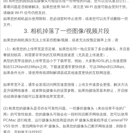
(d) 有时您的路由器或摄像头可能会出现一些奇怪的问题。您可以尝试重启它们，
看看问题是否能够解决。如果您使用 Wi-Fi，请注意 Wi-Fi 连接可能会受到干扰。
请确保 Wi-Fi 信号仍然良好。
如果您的相机超出使用限制，您必须暂时停止使用，或者您可以先手动删除一些
文件。
3. 相机掉落了一些图像/视频片段
如果您的相机偶尔无法上传某些图像/视频，或者无法按预定频率上传，请:
（1）检查您的上传带宽是否足够。如果您在同一地点安装了多台摄像头，并且套
餐级别较高，则需要非常快的互联网连接速度（尤其是上传速度）。
典型的宽带连接的上传带宽远小于下载带宽。例如，大多数ADSL的上传速度限
制在512Kbps到1Mbps之间。下载速度通常要快得多，可达3Mbps到12Mbps。
如果条件允许，请使用有线调制解调器或其他速度更快的互联网连接。
如果带宽不足，通常会发现访问网页速度很慢；上传文件速度会更慢。解决方法
是升级网络服务，或者降低摄像头的设置参数。如果拍摄场景基本静止，开启移
动侦测录像功能可以显著降低带宽需求。
(2) 检查您的摄像头是否存在可靠性问题。一些廉价摄像头（来自信誉不佳的厂
商）的可靠性较差。您的摄像头可能会在一段时间后断开网络连接。您可以使用
PC/Mac 进行检查。运行摄像头制造商提供的 IP 摄像头搜索程序或 CameraFTP
VSS 软件，查找网络中的 IP 摄像头。如果您的摄像头已断开网络连接，则除非
重启，否则将无法找到它。