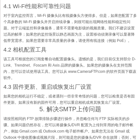
4.1 Wi-Fi性能和可靠性问题
对于室内监控而言，Wi-Fi 摄像头比有线摄像头方便得多。但是，如果您配置了多
个高参数的 Wi-Fi 摄像头并开启持续录像，则很可能出现网络性能和稳定性问
题。对于云端监控和录像服务，通常不需要电影级的视频质量。我们不建议设置
过高的帧率；如果您的监控场景以静态画面为主，设置移动侦测录像可以显著降
低带宽需求。如果您需要非常高质量的录像，请使用有线连接（例如 PoE）。
4.2 相机配置工具
该工具可根据您的订阅套餐自动配置摄像头。遗憾的是，我们目前仅支持部分 D-
Link、Trendnet、Foscam 和 Axis 品牌的摄像头。如果您的摄像头在支持范围
内，您可以尝试使用该工具。您可以从 www.CameraFTP.com 的软件页面下载该
软件。
4.3 固件更新、重启或恢复出厂设置
如果您的相机运行不稳定，或者遇到一些非常奇怪的问题，您可以检查是否有固
件更新。如果没有新的固件可用，您可以重启相机或将其恢复出厂设置。
5. 解决SMTP上传问题
请按照相同的 FTP 故障排除步骤进行操作，并忽略任何与 FTP 实际相关的步
骤。如果问题仍然存在，您可以将摄像头/DVR 配置为上传到常用的电子邮件帐
户，例如 Gmail.com 或 Outlook.com 电子邮件帐户。如果您无法在 Gmail 或
Outlook 中接收图像或视频片段，则可能是您的摄像头/DVR 存在故障；否则，可