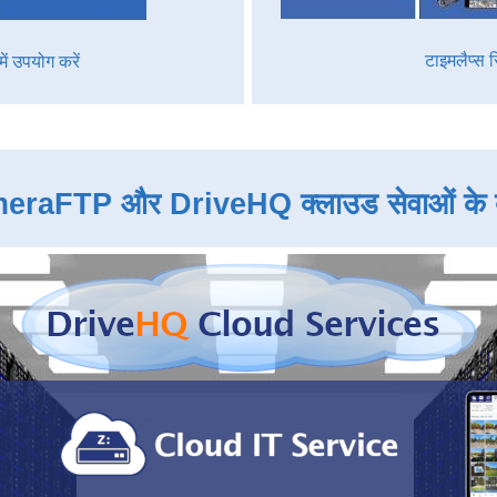
टाइमलैप्स र
ें उपयोग करें
raFTP और DriveHQ क्लाउड सेवाओं के बार