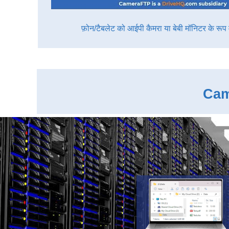
फ़ोन/टैबलेट को आईपी कैमरा या बेबी मॉनिटर के रूप म
Came