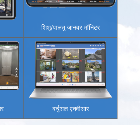
शिशु/पालतू जानवर मॉनिटर
अर
वर्चुअल एनवीआर