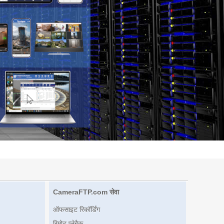
CameraFTP.com सेवा
ऑफसाइट रिकॉर्डिंग
रिमोट प्लेबैक