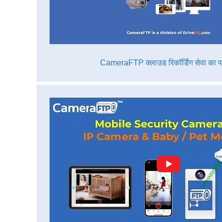
CameraFTP क्लाउड रिकॉर्डिंग सेवा का 