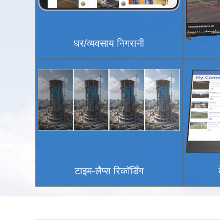
घर/व्यवसाय निगरानी
टाइम-लैप्स रिकॉर्डिंग