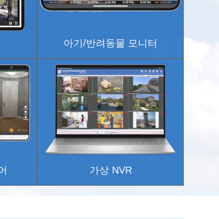
아기/반려동물 모니터
어
가상 NVR