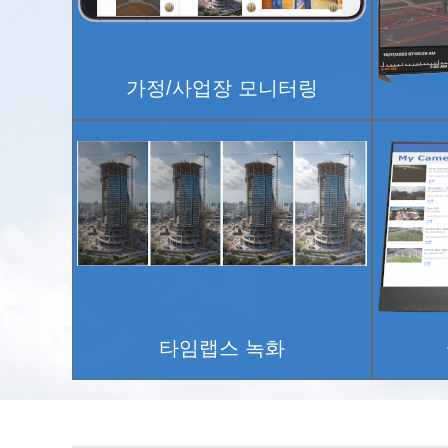
가정/사업장 모니터링
타임랩스 녹화