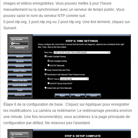
images et vidéos enregistrées. Vous pouvez mettre à jour l’heure
manuellement ou la synchroniser avec un serveur de temps public. Vous
pouvez saisir le nom du serveur NTP comme suit :
0.pool.ntp.org, 1.pool.ntp.org ou 2.pool.ntp.org. Une fois terminé, cliquez sur
Suivant.
Étape 6 de la configuration de base : Cliquez sur Appliquer pour enregistrer
les modifications. La caméra va redémarrer. Le redémarrage prendra environ
une minute. Une fois reconnecté(e), vous accéderez à la page principale de
configuration par défaut. Ne relancez pas l'assistant.