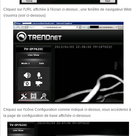
Cliquez sur l'URL affichée à l'écran ci-dessus ; une fenêtre de navigateur Web
s'ouvrira (voir ci-dessous).
Cliquez sur l'icône Configuration comme indiqué ci-dessus, vous accéderez à
la page de configuration de base affichée ci-dessous: