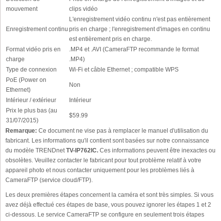
mouvement
clips vidéo
L'enregistrement vidéo continu n'est pas entièrement
Enregistrement continu
pris en charge ; l'enregistrement d'images en continu
est entièrement pris en charge.
Format vidéo pris en
.MP4 et .AVI (CameraFTP recommande le format
charge
.MP4)
Type de connexion
Wi-Fi et câble Ethernet ; compatible WPS
PoE (Power on
Non
Ethernet)
Intérieur / extérieur
Intérieur
Prix le plus bas (au
$59.99
31/07/2015)
Remarque:
Ce document ne vise pas à remplacer le manuel d'utilisation du
fabricant. Les informations qu'il contient sont basées sur notre connaissance
du modèle TRENDnet
TV-IP762IC.
Ces informations peuvent être inexactes ou
obsolètes. Veuillez contacter le fabricant pour tout problème relatif à votre
appareil photo et nous contacter uniquement pour les problèmes liés à
CameraFTP (service cloud/FTP).
Les deux premières étapes concernent la caméra et sont très simples. Si vous
avez déjà effectué ces étapes de base, vous pouvez ignorer les étapes 1 et 2
ci-dessous. Le service CameraFTP se configure en seulement trois étapes