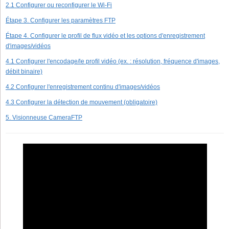
2.1 Configurer ou reconfigurer le Wi-Fi
Étape 3. Configurer les paramètres FTP
Étape 4. Configurer le profil de flux vidéo et les options d'enregistrement
d'images/vidéos
4.1 Configurer l'encodage/le profil vidéo (ex. : résolution, fréquence d'images,
débit binaire)
4.2 Configurer l'enregistrement continu d'images/vidéos
4.3 Configurer la détection de mouvement (obligatoire)
5. Visionneuse CameraFTP