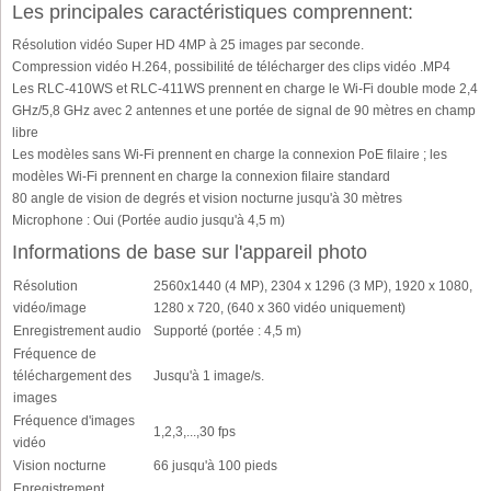
Les principales caractéristiques comprennent:
Résolution vidéo Super HD 4MP à 25 images par seconde.
Compression vidéo H.264, possibilité de télécharger des clips vidéo .MP4
Les RLC-410WS et RLC-411WS prennent en charge le Wi-Fi double mode 2,4
GHz/5,8 GHz avec 2 antennes et une portée de signal de 90 mètres en champ
libre
Les modèles sans Wi-Fi prennent en charge la connexion PoE filaire ; les
modèles Wi-Fi prennent en charge la connexion filaire standard
80 angle de vision de degrés et vision nocturne jusqu'à 30 mètres
Microphone : Oui (Portée audio jusqu'à 4,5 m)
Informations de base sur l'appareil photo
Résolution
2560x1440 (4 MP), 2304 x 1296 (3 MP), 1920 x 1080,
vidéo/image
1280 x 720, (640 x 360 vidéo uniquement)
Enregistrement audio
Supporté (portée : 4,5 m)
Fréquence de
téléchargement des
Jusqu'à 1 image/s.
images
Fréquence d'images
1,2,3,...,30 fps
vidéo
Vision nocturne
66 jusqu'à 100 pieds
Enregistrement