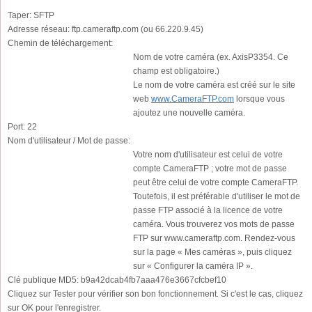
Taper:
SFTP
Adresse réseau:
ftp.cameraftp.com (ou 66.220.9.45)
Chemin de téléchargement:
Nom de votre caméra (ex. AxisP3354. Ce
champ est obligatoire.)
Le nom de votre caméra est créé sur le site
web
www.CameraFTP.com
lorsque vous
ajoutez une nouvelle caméra.
Port:
22
Nom d'utilisateur / Mot de passe:
Votre nom d'utilisateur est celui de votre
compte CameraFTP ; votre mot de passe
peut être celui de votre compte CameraFTP.
Toutefois, il est préférable d'utiliser le mot de
passe FTP associé à la licence de votre
caméra. Vous trouverez vos mots de passe
FTP sur www.cameraftp.com. Rendez-vous
sur la page « Mes caméras », puis cliquez
sur « Configurer la caméra IP ».
Clé publique MD5:
b9a42dcab4fb7aaa476e3667cfcbef10
Cliquez sur Tester pour vérifier son bon fonctionnement. Si c'est le cas, cliquez
sur OK pour l'enregistrer.