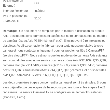
PoE (Power on
Oui
Ethernet)
Intérieur / extérieur
Intérieur
Prix le plus bas (au
$100
18/06/2024)
Remarque:
Ce document ne remplace pas le manuel d'utilisation du produit
Axis. Les informations fournies sont basées sur notre connaissance du modèle
de caméra réseau Axis P3354 (séries P et Q). Elles peuvent être inexactes ou
obsolètes. Veuillez contacter le fabricant pour toute question relative à votre
caméra et nous contacter uniquement pour les problèmes liés à CameraFTP
(service cloud/FTP). Nous estimons que les modèles de caméras Axis suivants
sont compatibles avec notre service : caméras dôme Axis P32, P39, Q35, Q36,
caméras d'angle P9117-PV, caméras Q9216-SLV, caméra Q9307-LV ; caméras
box P13, Q16 ; caméras bullet Axis P14, Q17, Q18 ; caméras PTZ bispectrales
Axis Q87 ; caméras PTZ Axis P56, Q60, Q61, Q62, Q63, Q86, V59.
Les deux premières étapes concernent la caméra et sont très simples. Si vous
avez déjà effectué ces étapes de base, vous pouvez ignorer les étapes 1 et 2
ci-dessous. Le service CameraFTP se configure en seulement trois étapes
(étapes 3, 4 et 5).