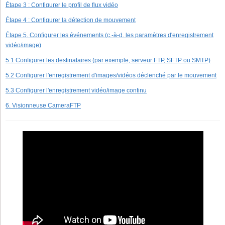
Étape 3 : Configurer le profil de flux vidéo
Étape 4 : Configurer la détection de mouvement
Étape 5. Configurer les événements (c.-à-d. les paramètres d'enregistrement
vidéo/image)
5.1 Configurer les destinataires (par exemple, serveur FTP, SFTP ou SMTP)
5.2 Configurer l'enregistrement d'images/vidéos déclenché par le mouvement
5.3 Configurer l'enregistrement vidéo/image continu
6. Visionneuse CameraFTP