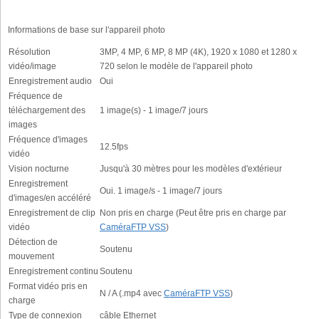
Informations de base sur l'appareil photo
Résolution
3MP, 4 MP, 6 MP, 8 MP (4K), 1920 x 1080 et 1280 x
vidéo/image
720 selon le modèle de l'appareil photo
Enregistrement audio
Oui
Fréquence de
téléchargement des
1 image(s) - 1 image/7 jours
images
Fréquence d'images
12.5fps
vidéo
Vision nocturne
Jusqu'à 30 mètres pour les modèles d'extérieur
Enregistrement
Oui. 1 image/s - 1 image/7 jours
d'images/en accéléré
Enregistrement de clip
Non pris en charge (Peut être pris en charge par
vidéo
CaméraFTP VSS
)
Détection de
Soutenu
mouvement
Enregistrement continu
Soutenu
Format vidéo pris en
N / A (.mp4 avec
CaméraFTP VSS
)
charge
Type de connexion
câble Ethernet