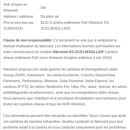
PoE (Power on
Oui
Ethernet)
Intérieur / extérieur
De plein air
Prix le plus bas (au
$110 (Caméra extérieure PoE Hikvision DS-
01/06/2024)
2CD1383G2-LIUF)
Clause de non-responsabilité:
Ce document ne vise pas à remplacer le
manuel d'utilisation du fabricant. Les informations fournies sont basées sur
notre connaissance du modèle
Hikvision DS-2CD1383G2-LIUF
Caméra
réseau extérieure PoE (avec firmware d'origine antérieur à juin 2024).
Hikvision propose une vaste gamme de caméras et d'enregistreurs vidéo
réseau (NVR), notamment : les séries AcuSense, ColorVu, DeepinView,
Panoramic, Performance, Wireless, Solar-Powered, Value Express, les
caméras IP PTZ, les séries TandemVu Pro, Ultra, Pro, Value, Special, les séries
antidéflagrantes et anticorrosion, ainsi que les enregistreurs vidéo réseau.
Nous pensons que l'interface et la procédure d'installation sont similaires pour
toutes les caméras réseau et tous les NVR Hikvision.
Ces informations peuvent être inexactes ou obsolètes. Nous n'avons pas testé
ces caméras de manière exhaustive. Veuillez contacter le fabricant pour tout
problème relatif à la caméra et nous contacter uniquement pour les problèmes