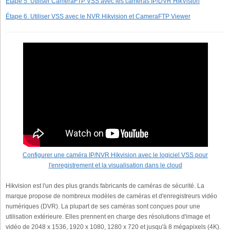
Étape 5. Utiliser CameraFTP VSS avec les caméras IP/DVR HikVision
Étape 6. Utiliser VSS avec le NVR Hikvision et CameraFTP Viewer
Configurer une caméra IP/NVR Hikvision avec le logiciel VSS pour
l'enregistrement et la visualisation dans le cloud
Hikvision est l'un des plus grands fabricants de caméras de sécurité. La
marque propose de nombreux modèles de caméras et d'enregistreurs vidéo
numériques (DVR). La plupart de ses caméras sont conçues pour une
utilisation extérieure. Elles prennent en charge des résolutions d'image et
vidéo de 2048 x 1536, 1920 x 1080, 1280 x 720 et jusqu'à 8 mégapixels (4K).