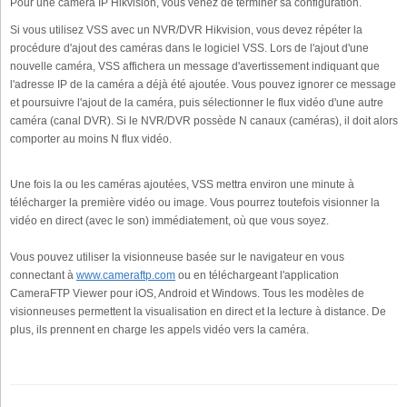
Pour une caméra IP Hikvision, vous venez de terminer sa configuration.
Si vous utilisez VSS avec un NVR/DVR Hikvision, vous devez répéter la
procédure d'ajout des caméras dans le logiciel VSS. Lors de l'ajout d'une
nouvelle caméra, VSS affichera un message d'avertissement indiquant que
l'adresse IP de la caméra a déjà été ajoutée. Vous pouvez ignorer ce message
et poursuivre l'ajout de la caméra, puis sélectionner le flux vidéo d'une autre
caméra (canal DVR). Si le NVR/DVR possède N canaux (caméras), il doit alors
comporter au moins N flux vidéo.
Une fois la ou les caméras ajoutées, VSS mettra environ une minute à
télécharger la première vidéo ou image. Vous pourrez toutefois visionner la
vidéo en direct (avec le son) immédiatement, où que vous soyez.
Vous pouvez utiliser la visionneuse basée sur le navigateur en vous
connectant à
www.cameraftp.com
ou en téléchargeant l'application
CameraFTP Viewer pour iOS, Android et Windows. Tous les modèles de
visionneuses permettent la visualisation en direct et la lecture à distance. De
plus, ils prennent en charge les appels vidéo vers la caméra.