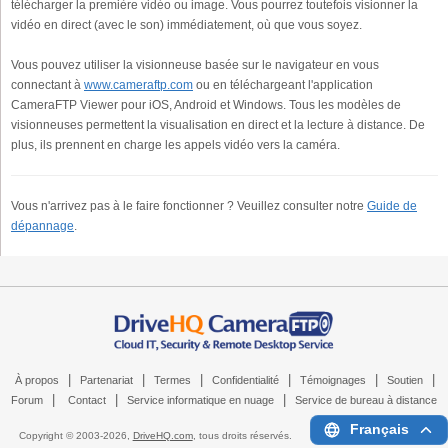
télécharger la première vidéo ou image. Vous pourrez toutefois visionner la
vidéo en direct (avec le son) immédiatement, où que vous soyez.
Vous pouvez utiliser la visionneuse basée sur le navigateur en vous
connectant à
www.cameraftp.com
ou en téléchargeant l'application
CameraFTP Viewer pour iOS, Android et Windows. Tous les modèles de
visionneuses permettent la visualisation en direct et la lecture à distance. De
plus, ils prennent en charge les appels vidéo vers la caméra.
Vous n'arrivez pas à le faire fonctionner ? Veuillez consulter notre
Guide de
dépannage
.
|
|
|
|
|
|
À propos
Partenariat
Termes
Confidentialité
Témoignages
Soutien
|
|
|
Forum
Contact
Service informatique en nuage
Service de bureau à distance
Français
Copyright © 2003-
2026,
DriveHQ.com
, tous droits réservés.