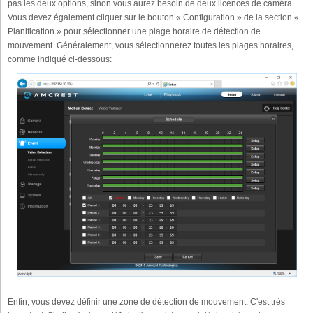
pas les deux options, sinon vous aurez besoin de deux licences de caméra.
Vous devez également cliquer sur le bouton « Configuration » de la section «
Planification » pour sélectionner une plage horaire de détection de
mouvement. Généralement, vous sélectionnerez toutes les plages horaires,
comme indiqué ci-dessous:
Enfin, vous devez définir une zone de détection de mouvement. C'est très