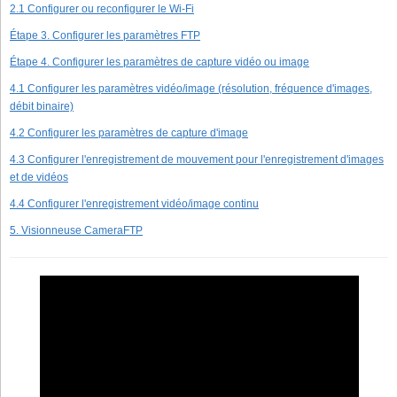
2.1 Configurer ou reconfigurer le Wi-Fi
Étape 3. Configurer les paramètres FTP
Étape 4. Configurer les paramètres de capture vidéo ou image
4.1 Configurer les paramètres vidéo/image (résolution, fréquence d'images,
débit binaire)
4.2 Configurer les paramètres de capture d'image
4.3 Configurer l'enregistrement de mouvement pour l'enregistrement d'images
et de vidéos
4.4 Configurer l'enregistrement vidéo/image continu
5. Visionneuse CameraFTP