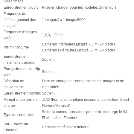
vidéo/image
Enregistrement audio
Prise en charge (pour les modèles d'intérieur)
Fréquence de
téléchargement des
1 image(s) à 1 image/5000
images
Fréquence d'images
1,2,3,...,30 fps
vidéo
Caméras intérieures jusqu'à 7,3 m (24 pieds).
Vision nocturne
Caméras extérieures jusqu'à 30 m (98 pieds)
Enregistrement
Soutenu
instantané d'image
Enregistrement de clip
Soutenu.
vidéo
Détection de
Prise en charge de l'enregistrement d'images et de
mouvement
clips vidéo
Enregistrement continu
Soutenu.
Format vidéo pris en
.DAV (Format propriétaire nécessitant le lecteur Smart
charge
Player d'Amcrest)
Selon la caméra, certaines prennent en charge le Wi-
Type de connexion
Fi et le câble Ethernet
PoE (Power on
Certains modèles d'extérieur
Ethernet)