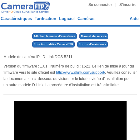
|
Se connecter
S’inscrire
Caractéristiques
Tarification
Logiciel
Caméras
Aide
Afficher le menu d'assistance
Manuel de service
Fonctionnalités CameraFTP
Forum d'assistance
Modèle de caméra IP : D-Link DCS-5211L
Version du firmware : 1.01 ; Numéro de build : 1522. Le lien de mise à jour du
firmware vers le site officiel est
http://www.dlink.com/support/
. Veuillez consulter
la documentation ci-dessous ou visionner le tutoriel vidéo d'installation pour
un autre modèle D-Link. La procédure d'installation est très similaire.