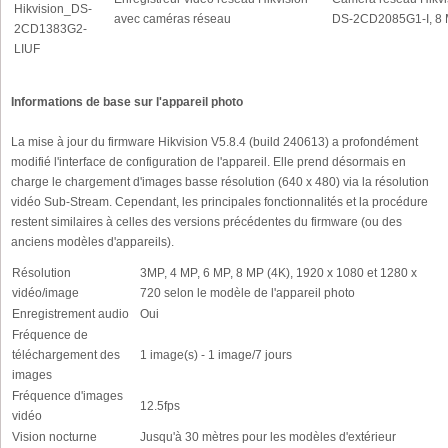
Hikvision_DS-
avec caméras réseau
DS-2CD2085G1-I, 8
2CD1383G2-
LIUF
Informations de base sur l'appareil photo
La mise à jour du firmware Hikvision V5.8.4 (build 240613) a profondément
modifié l'interface de configuration de l'appareil. Elle prend désormais en
charge le chargement d'images basse résolution (640 x 480) via la résolution
vidéo Sub-Stream. Cependant, les principales fonctionnalités et la procédure
restent similaires à celles des versions précédentes du firmware (ou des
anciens modèles d'appareils).
Résolution
3MP, 4 MP, 6 MP, 8 MP (4K), 1920 x 1080 et 1280 x
vidéo/image
720 selon le modèle de l'appareil photo
Enregistrement audio
Oui
Fréquence de
téléchargement des
1 image(s) - 1 image/7 jours
images
Fréquence d'images
12.5fps
vidéo
Vision nocturne
Jusqu'à 30 mètres pour les modèles d'extérieur