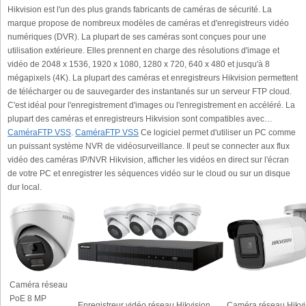
Hikvision est l'un des plus grands fabricants de caméras de sécurité. La
marque propose de nombreux modèles de caméras et d'enregistreurs vidéo
numériques (DVR). La plupart de ses caméras sont conçues pour une
utilisation extérieure. Elles prennent en charge des résolutions d'image et
vidéo de 2048 x 1536, 1920 x 1080, 1280 x 720, 640 x 480 et jusqu'à 8
mégapixels (4K). La plupart des caméras et enregistreurs Hikvision permettent
de télécharger ou de sauvegarder des instantanés sur un serveur FTP cloud.
C'est idéal pour l'enregistrement d'images ou l'enregistrement en accéléré. La
plupart des caméras et enregistreurs Hikvision sont compatibles avec…
CaméraFTP VSS
.
CaméraFTP VSS
Ce logiciel permet d'utiliser un PC comme
un puissant système NVR de vidéosurveillance. Il peut se connecter aux flux
vidéo des caméras IP/NVR Hikvision, afficher les vidéos en direct sur l'écran
de votre PC et enregistrer les séquences vidéo sur le cloud ou sur un disque
dur local.
Caméra réseau
PoE 8 MP
Enregistreur vidéo réseau Hikvision
Caméra réseau Hikvi