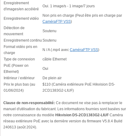
Enregistrement
Oui. 1 image/s - 1 image/7 jours
d'images/en accéléré
Non pris en charge (Peut être pris en charge par
Enregistrement vidéo
CaméraFTP VSS
)
Détection de
Soutenu
mouvement
Enregistrement continu
Soutenu
Format vidéo pris en
N / A (.mp4 avec
CaméraFTP VSS
)
charge
Type de connexion
câble Ethernet
PoE (Power on
Oui
Ethernet)
Intérieur / extérieur
De plein air
Prix le plus bas (au
$110 (Caméra extérieure PoE Hikvision DS-
01/06/2024)
2CD1383G2-LIUF)
Clause de non-responsabilité:
Ce document ne vise pas à remplacer le
manuel d'utilisation du fabricant. Les informations fournies sont basées sur
notre connaissance du modèle
Hikvision DS-2CD1383G2-LIUF
Caméra
réseau extérieure PoE avec la dernière version du firmware V5.8.4 Build
240613 (août 2024).