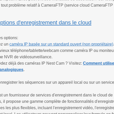
ur tout problème relatif à CameraFTP (service cloud CameraFTP
options d'enregistrement dans le cloud
res options:
ez un
caméra IP basée sur un standard ouvert (non propriétaire)
un vieux téléphone/tablette/webcam comme caméra IP ou moniteu
 NVR de vidéosurveillance.
édez déjà des caméras IP Nest Cam ? Visitez:
Comment utilis
/analogiques
.
registrer les séquences sur un appareil local ou sur un servic
un fournisseur de services d'enregistrement dans le cloud de p
s, il propose une gamme complète de fonctionnalités d'enregis
les les plus flexibles, incluant l'enregistrement vidéo, l'enregis