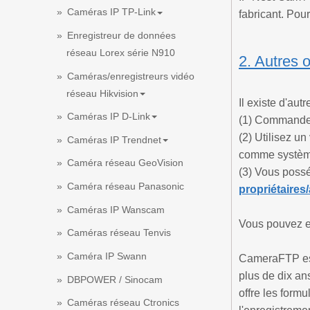
Caméras IP TP-Link
fabricant. Po
Enregistreur de données
réseau Lorex série N910
2. Autres 
Caméras/enregistreurs vidéo
réseau Hikvision
Il existe d'aut
Caméras IP D-Link
(1) Command
(2) Utilisez 
Caméras IP Trendnet
comme système
Caméra réseau GeoVision
(3) Vous poss
Caméra réseau Panasonic
propriétaires
Caméras IP Wanscam
Vous pouvez en
Caméras réseau Tenvis
Caméra IP Swann
CameraFTP est 
plus de dix an
DBPOWER / Sinocam
offre les formu
Caméras réseau Ctronics