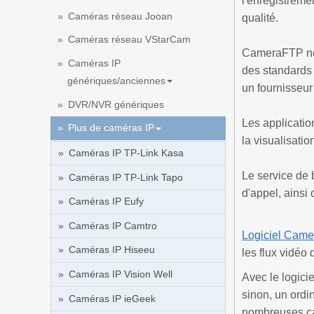
l'enregistreme
Caméras réseau Jooan
qualité.
Caméras réseau VStarCam
CameraFTP ne f
Caméras IP
des standards 
génériques/anciennes
un fournisseur
DVR/NVR génériques
Les application
Plus de caméras IP
la visualisatio
Caméras IP TP-Link Kasa
Le service de 
Caméras IP TP-Link Tapo
d'appel, ainsi
Caméras IP Eufy
Caméras IP Camtro
Logiciel Cam
Caméras IP Hiseeu
les flux vidéo 
Caméras IP Vision Well
Avec le logici
sinon, un ordi
Caméras IP ieGeek
nombreuses c