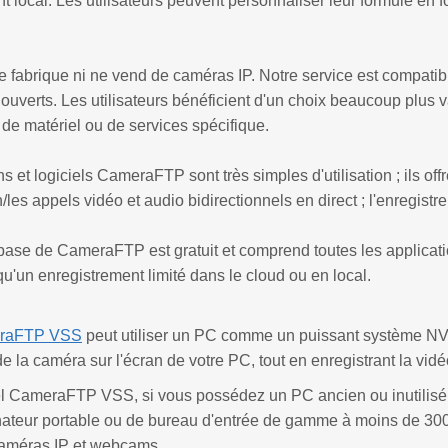
nt local. Les utilisateurs peuvent personnaliser leur formule en 
abrique ni ne vend de caméras IP. Notre service est compatible
ouverts. Les utilisateurs bénéficient d'un choix beaucoup plus v
 de matériel ou de services spécifique.
s et logiciels CameraFTP sont très simples d'utilisation ; ils off
n/les appels vidéo et audio bidirectionnels en direct ; l'enregistre
base de CameraFTP est gratuit et comprend toutes les applications
 qu'un enregistrement limité dans le cloud ou en local.
eraFTP VSS
peut utiliser un PC comme un puissant système NVR d
de la caméra sur l'écran de votre PC, tout en enregistrant la vidé
el CameraFTP VSS, si vous possédez un PC ancien ou inutilisé,
nateur portable ou de bureau d'entrée de gamme à moins de 300 $
améras IP et webcams.