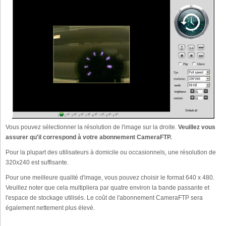
Vous pouvez sélectionner la résolution de l'image sur la droite.
Veuillez vous
assurer qu'il correspond à votre abonnement CameraFTP.
Pour la plupart des utilisateurs à domicile ou occasionnels, une résolution de
320x240 est suffisante.
Pour une meilleure qualité d'image, vous pouvez choisir le format 640 x 480.
Veuillez noter que cela multipliera par quatre environ la bande passante et
l'espace de stockage utilisés. Le coût de l'abonnement CameraFTP sera
également nettement plus élevé.