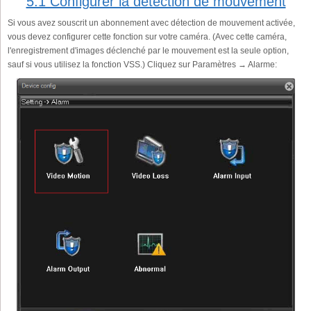
5.1 Configurer la détection de mouvement
Si vous avez souscrit un abonnement avec détection de mouvement activée,
vous devez configurer cette fonction sur votre caméra. (Avec cette caméra,
l'enregistrement d'images déclenché par le mouvement est la seule option,
sauf si vous utilisez la fonction VSS.) Cliquez sur Paramètres → Alarme: