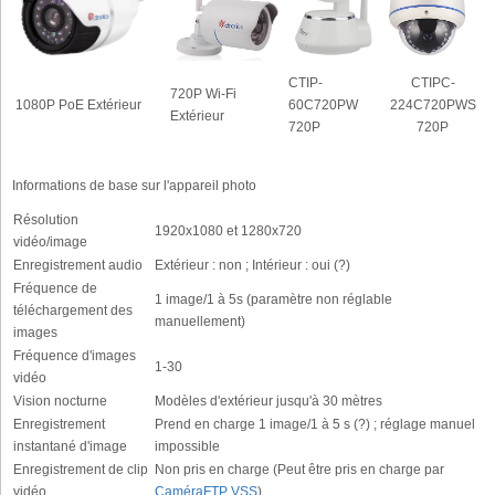
CTIP-
CTIPC-
720P Wi-Fi
1080P PoE Extérieur
60C720PW
224C720PWS
Extérieur
720P
720P
Informations de base sur l'appareil photo
Résolution
1920x1080 et 1280x720
vidéo/image
Enregistrement audio
Extérieur : non ; Intérieur : oui (?)
Fréquence de
1 image/1 à 5s (paramètre non réglable
téléchargement des
manuellement)
images
Fréquence d'images
1-30
vidéo
Vision nocturne
Modèles d'extérieur jusqu'à 30 mètres
Enregistrement
Prend en charge 1 image/1 à 5 s (?) ; réglage manuel
instantané d'image
impossible
Enregistrement de clip
Non pris en charge (Peut être pris en charge par
vidéo
CaméraFTP VSS
)