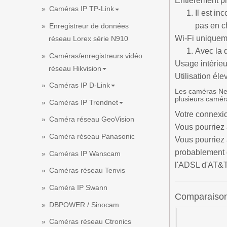
Entièrement pr
Caméras IP TP-Link
Il est in
pas en c
Enregistreur de données
Wi-Fi uniquem
réseau Lorex série N910
Avec la d
Caméras/enregistreurs vidéo
Usage intérie
réseau Hikvision
Utilisation él
Caméras IP D-Link
Les caméras Nes
plusieurs camér
Caméras IP Trendnet
Votre connexio
Caméra réseau GeoVision
Vous pourriez 
Caméra réseau Panasonic
Vous pourriez 
probablement q
Caméras IP Wanscam
l'ADSL d'AT&T 
Caméras réseau Tenvis
Caméra IP Swann
Comparaison 
DBPOWER / Sinocam
Caméras réseau Ctronics