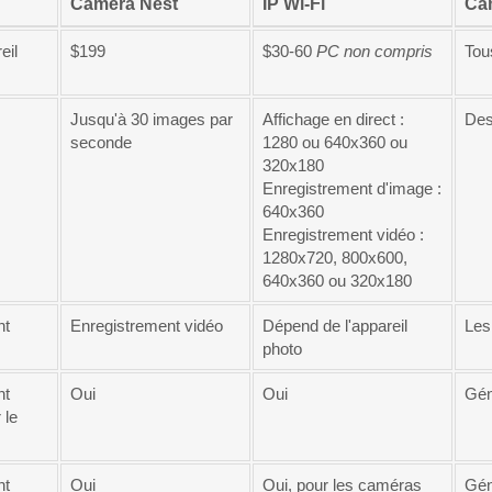
Caméra Nest
IP Wi-Fi
Cam
eil
$199
$30-60
PC non compris
Tou
Jusqu'à 30 images par
Affichage en direct :
Des
seconde
1280 ou 640x360 ou
320x180
Enregistrement d'image :
640x360
Enregistrement vidéo :
1280x720, 800x600,
640x360 ou 320x180
nt
Enregistrement vidéo
Dépend de l'appareil
Les
photo
nt
Oui
Oui
Gén
 le
nt
Oui
Oui, pour les caméras
Gén