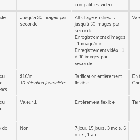
compatibles vidéo
nde
Jusqu'à 30 images par
Affichage en direct :
Val
seconde
jusqu'à 30 images par
seconde
Enregistrement d'images
: 1 image/min
Enregistrement vidéo : 1
à 30 images par
seconde
 du
$10/m
Tarification entièrement
En 
ud
10-rétention journalière
flexible
Cam
ours
 du
Valeur 1
Entièrement flexible
Tari
ud
s de
Non
7-jour, 15 jours, 3 mois, 6
mois, 1 an