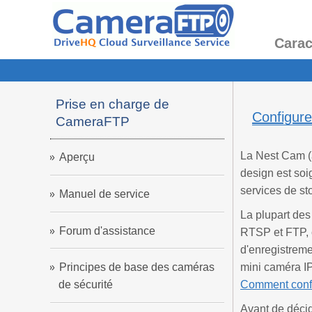
Carac
Prise en charge de
Configure
CameraFTP
La Nest Cam (
Aperçu
design est soi
services de st
Manuel de service
La plupart des
Forum d'assistance
RTSP et FTP, c
d'enregistreme
mini caméra IP
Principes de base des caméras
Comment config
de sécurité
Avant de déci