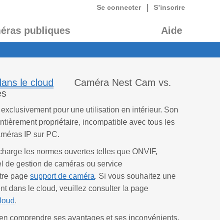
|
Se connecter
S’inscrire
éras publiques
Aide
dans le cloud
Caméra Nest Cam vs.
es
clusivement pour une utilisation en intérieur. Son
entièrement propriétaire, incompatible avec tous les
caméras IP sur PC.
charge les normes ouvertes telles que ONVIF,
nel de gestion de caméras ou service
otre page
support de caméra
. Si vous souhaitez une
nt dans le cloud, veuillez consulter la page
cloud
.
ien comprendre ses avantages et ses inconvénients.