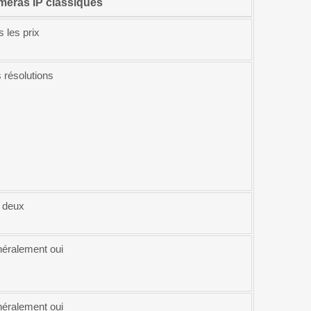
éras IP classiques
s les prix
 résolutions
 deux
éralement oui
éralement oui