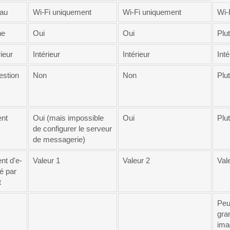
eau
Wi-Fi uniquement
Wi-Fi uniquement
Wi-F
ne
Oui
Oui
Plut
rieur
Intérieur
Intérieur
Inté
estion
Non
Non
Plut
nt
Oui (mais impossible
Oui
Plut
de configurer le serveur
de messagerie)
nt d'e-
Valeur 1
Valeur 2
Val
é par
t
Peu
gra
ima