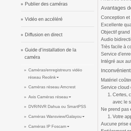
Publier des caméras
Avantages d
Conception et 
Vidéo en accéléré
Excellente qua
Objectif grand 
Diffusion en direct
Audio bidirecti
Très facile à c
Guide d’installation de la
Service d'enre
caméra
Intégré aux aut
Caméras/enregistreurs vidéo
Inconvénient
réseau Reolink
Matériel coûte
Caméras réseau Amcrest
Service cloud 
Certes, c
Axis Caméras réseau
avec le 
DVR/NVR Dahua ou SmartPSS
Ne prend pas e
Votre ap
Caméras Wansview/Galayou
Aucune prise e
Caméras IP Foscam