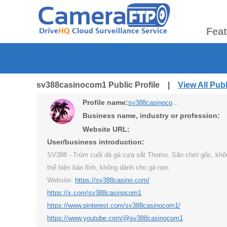
Fea
sv388casinocom1 Public Profile |
View All Pu
Profile name:
sv388casinocom1
Business name, industry or profession:
Website URL:
User/business introduction:
SV388 - Trùm cuối đá gà cựa sắt Thomo. Sân chơi gốc, không
thể hiện bản lĩnh, không dành cho gà non.
Website:
https://sv388casino.com/
https://x.com/sv388casinocom1
https://www.pinterest.com/sv388casinocom1/
https://www.youtube.com/@sv388casinocom1