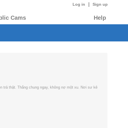
|
Log in
Sign up
blic Cams
Help
ền trả thật. Thắng chung ngay, không nợ một xu. Nơi sư kê