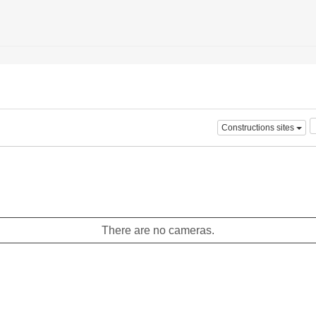
Constructions sites
There are no cameras.