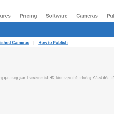
tures
Pricing
Software
Cameras
Pu
blished Cameras
|
How to Publish
 qua trung gian. Livestream full HD, kèo cược chớp nhoáng. Gà đá thật, ti