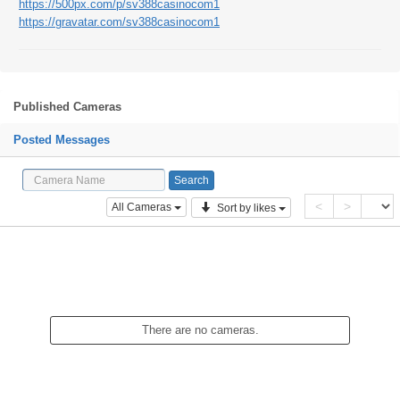
https://500px.com/p/sv388casinocom1
https://gravatar.com/sv388casinocom1
Published Cameras
Posted Messages
<
>
All Cameras
Sort by likes
There are no cameras.