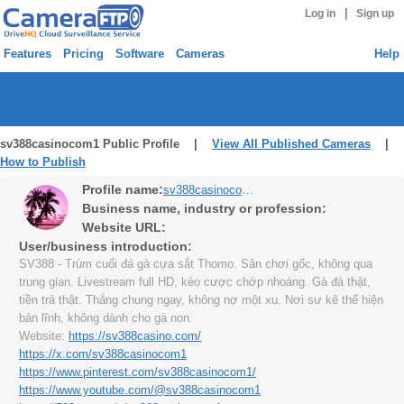
|
Log in
Sign up
Features
Pricing
Software
Cameras
Help
sv388casinocom1 Public Profile |
View All Published Cameras
|
How to Publish
Profile name:
sv388casinocom1
Business name, industry or profession:
Website URL:
User/business introduction:
SV388 - Trùm cuối đá gà cựa sắt Thomo. Sân chơi gốc, không qua
trung gian. Livestream full HD, kèo cược chớp nhoáng. Gà đá thật,
tiền trả thật. Thắng chung ngay, không nợ một xu. Nơi sư kê thể hiện
bản lĩnh, không dành cho gà non.
Website:
https://sv388casino.com/
https://x.com/sv388casinocom1
https://www.pinterest.com/sv388casinocom1/
https://www.youtube.com/@sv388casinocom1