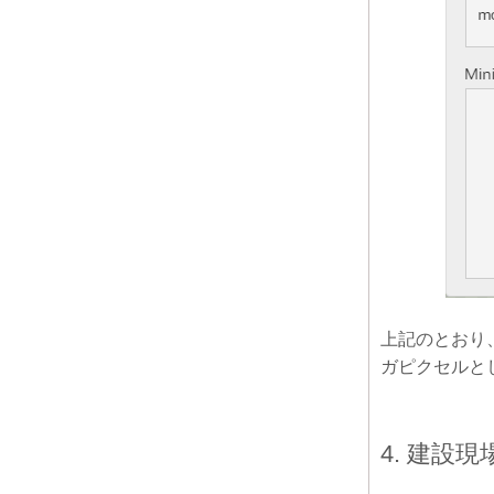
上記のとおり
ガピクセルと
4. 建