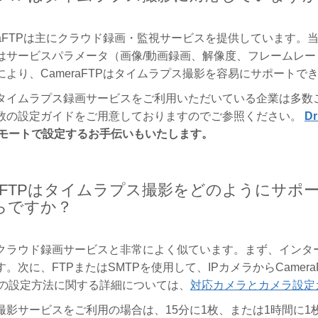
eraFTPは主にクラウド録画・監視サービスを提供しています
はサービスパラメータ（画像/動画録画、解像度、フレームレ
より、CameraFTPはタイムラプス撮影を容易にサポートで
タイムラプス録画サービスをご利用いただいている企業は多数ご
数の設定ガイドをご用意しておりますのでご参照ください。
D
リモートで設定するお手伝いもいたします。
meraFTPはタイムラプス撮影をどのように
らですか？
クラウド録画サービスと非常によく似ています。まず、インター
。次に、FTPまたはSMTPを使用して、IPカメラからCame
メラの設定方法に関する詳細については、
対応カメラとカメラ設定
撮影サービスをご利用の場合は、15分に1枚、または1時間に