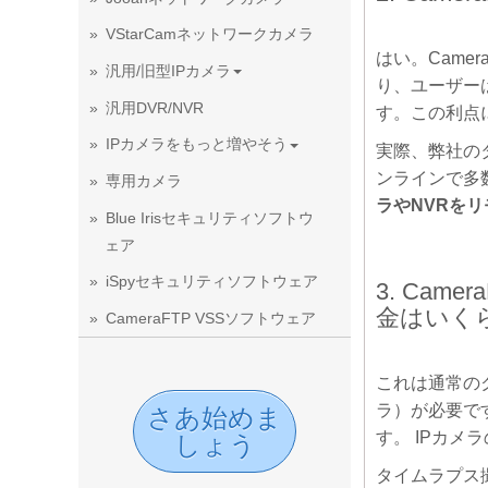
VStarCamネットワークカメラ
はい。Cam
汎用/旧型IPカメラ
り、ユーザー
汎用DVR/NVR
す。この利点に
IPカメラをもっと増やそう
実際、弊社の
ンラインで多
専用カメラ
ラやNVRを
Blue Irisセキュリティソフトウ
ェア
iSpyセキュリティソフトウェア
3. Ca
金はいく
CameraFTP VSSソフトウェア
これは通常の
ラ）が必要です
さあ始めま
す。 IPカ
しょう
タイムラプス