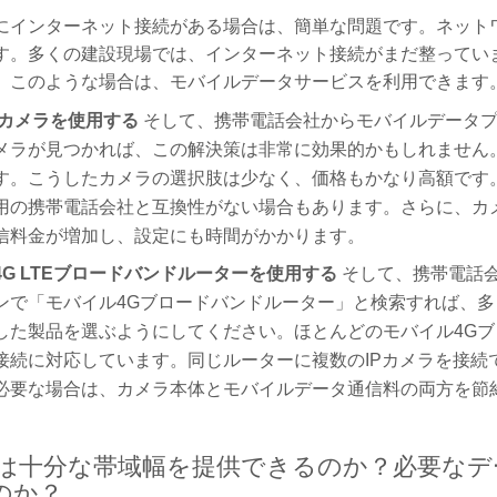
にインターネット接続がある場合は、簡単な問題です。ネットワー
す。多くの建設現場では、インターネット接続がまだ整っていま
。このような場合は、モバイルデータサービスを利用できます。
Pカメラを使用する
そして、携帯電話会社からモバイルデータプ
メラが見つかれば、この解決策は非常に効果的かもしれません
す。こうしたカメラの選択肢は少なく、価格もかなり高額です
用の携帯電話会社と互換性がない場合もあります。さらに、カ
信料金が増加し、設定にも時間がかかります。
4G LTEブロードバンドルーターを使用する
そして、携帯電話
ンで「モバイル4Gブロードバンドルーター」と検索すれば、
した製品を選ぶようにしてください。ほとんどのモバイル4G
接続に対応しています。同じルーターに複数のIPカメラを接続
必要な場合は、カメラ本体とモバイルデータ通信料の両方を節
G接続は十分な帯域幅を提供できるのか？必要な
のか？