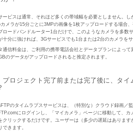
サービスは通常、それほど多くの帯域幅を必要としません。し
カメラが15分ごとに3MPの画像を1枚アップロードする場合、
ブロードバンドルーター1台だけで、このようなカメラを多数サポ
が十分に強ければ、3Gサービスでも1台または2台のカメラを
タ通信料金は、ご利用の携帯電話会社とデータプランによって
6GBのデータがアップロードされると推定されます。
建設）プロジェクト完了前または完了後に、タ
？
eraFTPのタイムラプスサービスは、（特別な）クラウド録画
eraFTP.comにログインし、「マイカメラ」ページに移動し
をクリックするだけです。ユーザーは（多少の遅延はあります
りできます。