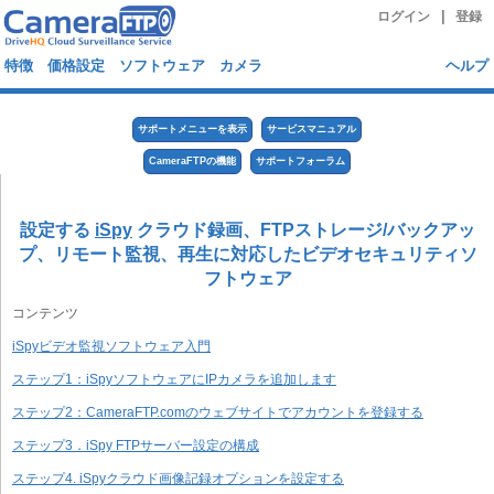
|
ログイン
登録
特徴
価格設定
ソフトウェア
カメラ
ヘルプ
サポートメニューを表示
サービスマニュアル
CameraFTPの機能
サポートフォーラム
設定する
iSpy
クラウド録画、FTPストレージ/バックアッ
プ、リモート監視、再生に対応したビデオセキュリティソ
フトウェア
コンテンツ
iSpyビデオ監視ソフトウェア入門
ステップ1：iSpyソフトウェアにIPカメラを追加します
ステップ2：CameraFTP.comのウェブサイトでアカウントを登録する
ステップ3．iSpy FTPサーバー設定の構成
ステップ4. iSpyクラウド画像記録オプションを設定する