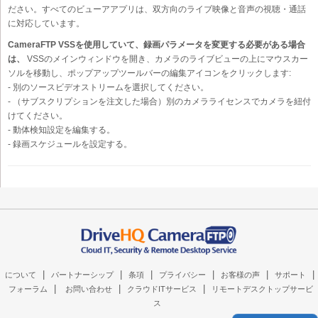
ださい。すべてのビューアアプリは、双方向のライブ映像と音声の視聴・通話
に対応しています。
CameraFTP VSSを使用していて、録画パラメータを変更する必要がある場合
は、
VSSのメインウィンドウを開き、カメラのライブビューの上にマウスカー
ソルを移動し、ポップアップツールバーの編集アイコンをクリックします:
- 別のソースビデオストリームを選択してください。
- （サブスクリプションを注文した場合）別のカメラライセンスでカメラを紐付
けてください。
- 動体検知設定を編集する。
- 録画スケジュールを設定する。
|
|
|
|
|
|
について
パートナーシップ
条項
プライバシー
お客様の声
サポート
|
|
|
フォーラム
お問い合わせ
クラウドITサービス
リモートデスクトップサービ
ス