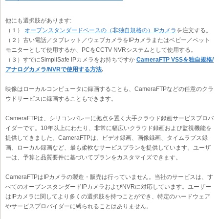
他にも選択肢があります:
（１）
オープンスタンダードベースの（非独自規格の）IPカメラ
を注文する。
（２）古い電話／タブレット／ウェブカメラをIPカメラまたはベビー／ペット
モニターとして使用するか、PCをCCTV NVRシステムとして使用する。
（３）すでにSimpliSafe IPカメラをお持ちですか
CameraFTP VSSを独自規格/
アナログカメラ/NVRで使用する方法
.
映像はローカルコンピュータに録画することも、CameraFTPなどの任意のクラ
ウドサービスに録画することもできます。
CameraFTPは、シリコンバレーに拠点を置く大手クラウド録画サービスプロバ
イダーです。10年以上にわたり、非常に幅広いクラウド録画および監視機能を
提供してきました。CameraFTPは、ビデオ録画、画像録画、タイムラプス録
画、ローカル録画など、最も柔軟なサービスプランを提供しています。ユーザ
ーは、予算と品質要件に基づいてプランをカスタマイズできます。
CameraFTPはIPカメラの製造・販売は行っていません。当社のサービスは、す
べてのオープンスタンダードIPカメラおよびNVRに対応しています。ユーザー
はIPカメラに関してより多くの選択肢を持つことができ、特定のハードウェア
やサービスプロバイダーに縛られることはありません。