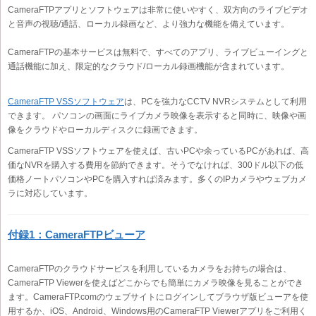
CameraFTPアプリとソフトウェアは非常に使いやすく、双方向のライブビデオ
と音声の視聴/通話、ローカル録画など、より強力な機能を備えています。
CameraFTPの基本サービスは無料で、すべてのアプリ、ライブビューイングと
通話機能に加え、限定的なクラウド/ローカル録画機能が含まれています。
CameraFTP VSSソフトウェア
は、PCを強力なCCTV NVRシステムとして利用
できます。 パソコンの画面にライブカメラ映像を表示すると同時に、映像や画
像をクラウドやローカルディスクに録画できます。
CameraFTP VSSソフトウェアを使えば、古いPCや余っているPCがあれば、高
価なNVRを購入する費用を節約できます。そうでなければ、300ドル以下の低
価格ノートパソコンやPCを購入すれば済みます。多くのIPカメラやウェブカメ
ラに対応しています。
付録1：CameraFTPビューア
CameraFTPのクラウドサービスを利用しているカメラをお持ちの場合は、
CameraFTP Viewerを使えばどこからでも簡単にカメラ映像を見ることができ
ます。CameraFTP.comのウェブサイトにログインしてブラウザ版ビューアを使
用するか、iOS、Android、Windows用のCameraFTP Viewerアプリをご利用く