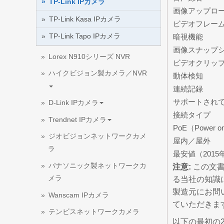
TP-Link IPカメラ
画像アップロ
TP-Link Kasa IPカメラ
ビデオフレー
TP-Link Tapo IPカメラ
暗視機能
画像スナップ
Lorex N910シリーズ NVR
ビデオクリッ
ハイクビジョン製カメラ／NVR
動体検知
連続記録
サポートされ
D-Link IPカメラ
接続タイプ
Trendnet IPカメラ
PoE（Power on
ジオビジョンネットワークカメ
屋内／屋外
ラ
最安値（2015
パナソニック製ネットワークカ
注意:
この文書
メラ
る当社の知識
製造元にお問
Wanscam IPカメラ
ていただきま
テンビスネットワークカメラ
以下の最初の