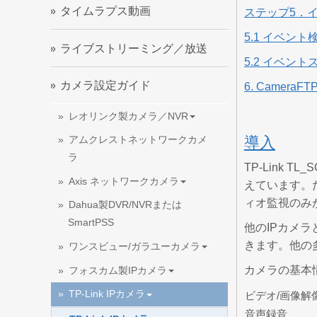
タイムラプス動画
ステップ5．
5.1 イベン
ライブストリーミング／放送
5.2 イベン
カメラ設定ガイド
6. CameraFTP
レオリンク製カメラ／NVR
導入
アムクレストネットワークカメ
ラ
TP-Link 
Axis ネットワークカメラ
えています。
ィオ監視のみ
Dahua製DVR/NVRまたは
SmartPSS
他のIPカメラ
きます。他の
ワンスビュー/ガラユーカメラ
カメラの基本
フォスカム製IPカメラ
TP-Link IPカメラ
ビデオ/画像解
音声録音