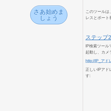
さあ始めま
このツールは
しょう
レスとポート
ステップ
IP検索ツール
起動し、カメ
http://IP_ア
正しいIPア
す: