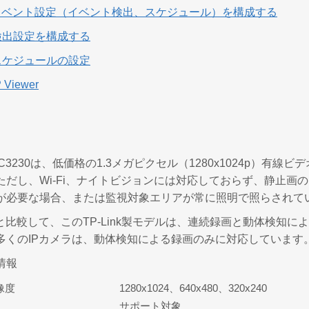
イベント設定（イベント検出、スケジュール）を構成する
ト検出設定を構成する
トスケジュールの設定
 Viewer
TL_SC3230は、低価格の1.3メガピクセル（1280x1024p
ただし、Wi-Fi、ナイトビジョンには対応しておらず、静止画
が必要な場合、または監視対象エリアが常に照明で照らされて
と比較して、このTP-Link製モデルは、連続録画と動体検知に
多くのIPカメラは、動体検知による録画のみに対応しています
情報
像度
1280x1024、640x480、320x240
サポート対象