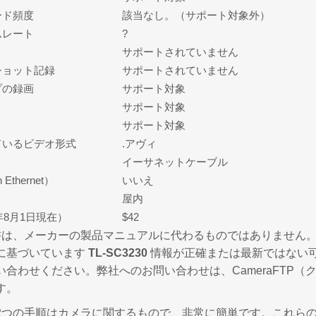
ード頻度
該当なし。（サポート対象外）
ムレート
?
サポートされていません
ショット記録
サポートされていません
プの録画
サポート対象
サポート対象
サポート対象
ているビデオ形式
.アヴィ
イーサネットケーブル
 Ethernet）
いいえ
屋内
年8月1日現在）
$42
は、メーカーの製品マニュアルに代わるものではありません。ここ
に基づいています
TL-SC3230
情報が正確または最新ではない
い合わせください。弊社へのお問い合わせは、CameraFTP（
す。
2つの手順はカメラに関するもので、非常に簡単です。これら