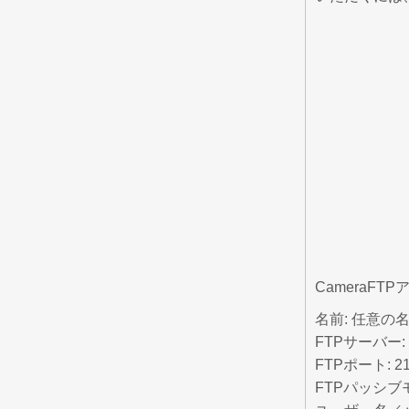
CameraF
名前:
任意の名前、
FTPサーバー:
FTPポート:
2
FTPパッシブ