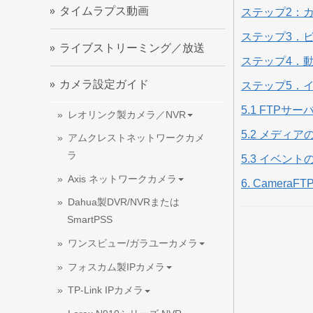
タイムラプス動画
ステップ2：
ステップ3．
ライブストリーミング／放送
ステップ4．
カメラ設定ガイド
ステップ5．
5.1 FTPサ
レオリンク製カメラ／NVR
5.2 メデ
アムクレストネットワークカメ
ラ
5.3 イベント
Axis ネットワークカメラ
6. CameraFTP
Dahua製DVR/NVRまたは
SmartPSS
ワンスビュー/ガラユーカメラ
フォスカム製IPカメラ
TP-Link IPカメラ