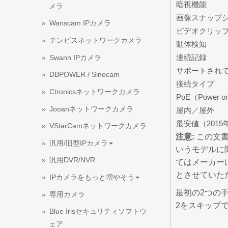
暗視機能
メラ
画像スナップ
Wanscam IPカメラ
ビデオクリッ
テンビスネットワークカメラ
動体検知
連続記録
Swann IPカメラ
サポートされ
DBPOWER / Sinocam
接続タイプ
Ctronicsネットワークカメラ
PoE（Power on
Jooanネットワークカメラ
屋内／屋外
最安値（2015
VStarCamネットワークカメラ
注意:
この文書
汎用/旧型IPカメラ
いうモデルに
汎用DVR/NVR
てはメーカー
とさせていた
IPカメラをもっと増やそう
最初の2つの
専用カメラ
2をスキップ
Blue Irisセキュリティソフトウ
ェア