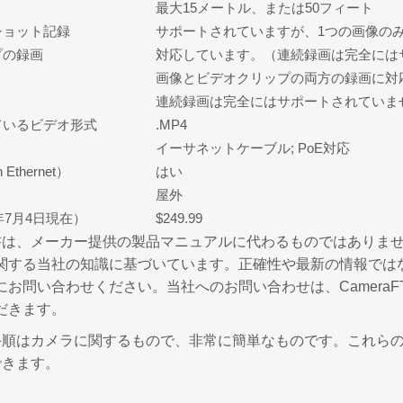
最大15メートル、または50フィート
ショット記録
サポートされていますが、1つの画像の
プの録画
対応しています。（連続録画は完全には
画像とビデオクリップの両方の録画に対
連続録画は完全にはサポートされていま
ているビデオ形式
.MP4
イーサネットケーブル; PoE対応
 Ethernet）
はい
屋外
年7月4日現在）
$249.99
は、メーカー提供の製品マニュアルに代わるものではありません。記載
関する当社の知識に基づいています。正確性や最新の情報では
にお問い合わせください。当社へのお問い合わせは、CameraF
だきます。
手順はカメラに関するもので、非常に簡単なものです。これら
できます。