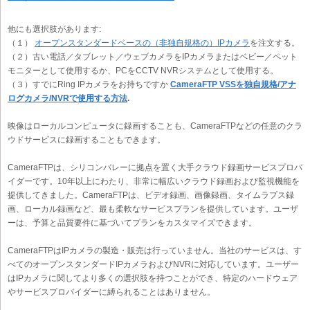
他にも選択肢があります:
（１）
オープンスタンダードベースの（非独自規格の）IPカメラ
を注文する。
（２）古い電話／タブレット／ウェブカメラをIPカメラまたはベビー／ペット
モニターとして使用するか、PCをCCTV NVRシステムとして使用する。
（３）すでにRing IPカメラをお持ちですか
CameraFTP VSSを独自規格/アナ
ログカメラ/NVRで使用する方法
.
映像はローカルコンピュータに録画することも、CameraFTPなどの任意のクラ
ウドサービスに録画することもできます。
CameraFTPは、シリコンバレーに拠点を置く大手クラウド録画サービスプロバ
イダーです。10年以上にわたり、非常に幅広いクラウド録画および監視機能を
提供してきました。CameraFTPは、ビデオ録画、画像録画、タイムラプス録
画、ローカル録画など、最も柔軟なサービスプランを提供しています。ユーザ
ーは、予算と品質要件に基づいてプランをカスタマイズできます。
CameraFTPはIPカメラの製造・販売は行っていません。当社のサービスは、す
べてのオープンスタンダードIPカメラおよびNVRに対応しています。ユーザー
はIPカメラに関してより多くの選択肢を持つことができ、特定のハードウェア
やサービスプロバイダーに縛られることはありません。