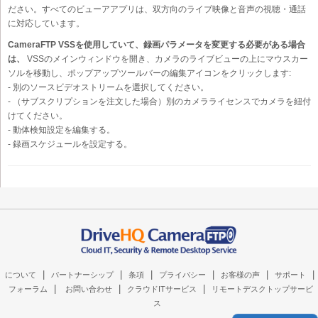
ださい。すべてのビューアアプリは、双方向のライブ映像と音声の視聴・通話
に対応しています。
CameraFTP VSSを使用していて、録画パラメータを変更する必要がある場合
は、
VSSのメインウィンドウを開き、カメラのライブビューの上にマウスカー
ソルを移動し、ポップアップツールバーの編集アイコンをクリックします:
- 別のソースビデオストリームを選択してください。
- （サブスクリプションを注文した場合）別のカメラライセンスでカメラを紐付
けてください。
- 動体検知設定を編集する。
- 録画スケジュールを設定する。
|
|
|
|
|
|
について
パートナーシップ
条項
プライバシー
お客様の声
サポート
|
|
|
フォーラム
お問い合わせ
クラウドITサービス
リモートデスクトップサービ
ス