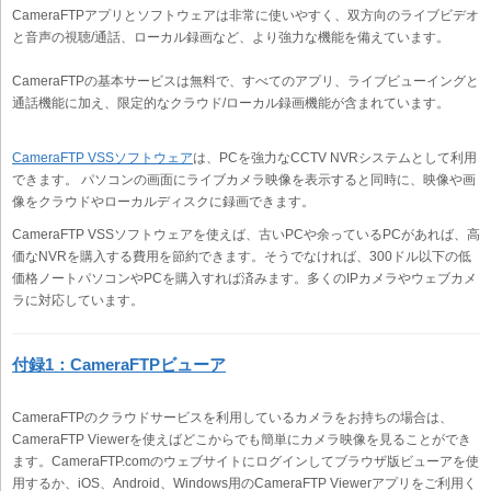
CameraFTPアプリとソフトウェアは非常に使いやすく、双方向のライブビデオ
と音声の視聴/通話、ローカル録画など、より強力な機能を備えています。
CameraFTPの基本サービスは無料で、すべてのアプリ、ライブビューイングと
通話機能に加え、限定的なクラウド/ローカル録画機能が含まれています。
CameraFTP VSSソフトウェア
は、PCを強力なCCTV NVRシステムとして利用
できます。 パソコンの画面にライブカメラ映像を表示すると同時に、映像や画
像をクラウドやローカルディスクに録画できます。
CameraFTP VSSソフトウェアを使えば、古いPCや余っているPCがあれば、高
価なNVRを購入する費用を節約できます。そうでなければ、300ドル以下の低
価格ノートパソコンやPCを購入すれば済みます。多くのIPカメラやウェブカメ
ラに対応しています。
付録1：CameraFTPビューア
CameraFTPのクラウドサービスを利用しているカメラをお持ちの場合は、
CameraFTP Viewerを使えばどこからでも簡単にカメラ映像を見ることができ
ます。CameraFTP.comのウェブサイトにログインしてブラウザ版ビューアを使
用するか、iOS、Android、Windows用のCameraFTP Viewerアプリをご利用く