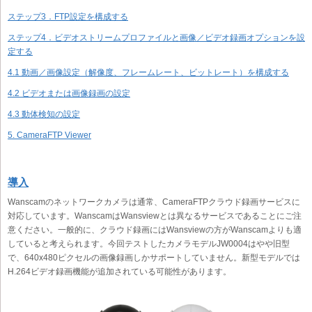
ステップ3．FTP設定を構成する
ステップ4．ビデオストリームプロファイルと画像／ビデオ録画オプションを設
定する
4.1 動画／画像設定（解像度、フレームレート、ビットレート）を構成する
4.2 ビデオまたは画像録画の設定
4.3 動体検知の設定
5. CameraFTP Viewer
導入
Wanscamのネットワークカメラは通常、CameraFTPクラウド録画サービスに
対応しています。WanscamはWansviewとは異なるサービスであることにご注
意ください。一般的に、クラウド録画にはWansviewの方がWanscamよりも適
していると考えられます。今回テストしたカメラモデルJW0004はやや旧型
で、640x480ピクセルの画像録画しかサポートしていません。新型モデルでは
H.264ビデオ録画機能が追加されている可能性があります。