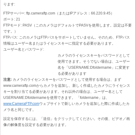
ります:
FTPサーバー:
ftp.cameraftp.com（またはIPアドレス：66.220.9.45）
ポート:
21
FTPモード:
PASV（このカメラはデフォルトでPASVを使用します。設定は不要
です。）
FTPパス:
このカメラはFTPパスをサポートしていません。そのため、FTPパス
情報はユーザー名またはライセンスキーに指定する必要があります。
ユーザー名とパスワード:
カメラのライセンスキーをパスワードとして
使用できます。そうでない場合は、ユーザー
名を「USERNAME:Dfoldername」に変更す
る必要があります
注意:
カメラのライセンスキーをパスワードとして使用する場合は、まず
www.cameraftp.comからカメラを追加し、新しく作成したカメラにライセンス
キーを割り当てる必要があります。それ以外の場合は、ユーザー名として
USERNAME:Dfoldernameを使用できます。 「foldername」は、
www.CameraFTP.com
ウェブサイトで新しいカメラを追加した際に作成したカ
メラ名と同じです。
設定を保存するには、「送信」をクリックしてください。その後、ビデオ／画
像の解像度を設定する必要があります。