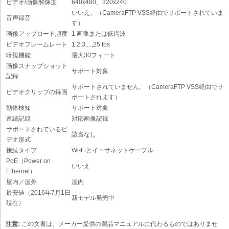
ビデオ/画像解像度
640x480、320x240
いいえ。（CameraFTP VSS経由でサポートされていま
音声録音
す）
画像アップロード頻度
1 画像または低周波
ビデオフレームレート
1,2,3,...,25 fps
暗視機能
最大30フィート
画像スナップショット
サポート対象
記録
サポートされていません。（CameraFTP VSS経由でサ
ビデオクリップの録画
ポートされます）
動体検知
サポート対象
連続記録
対応画像記録
サポートされているビ
該当なし
デオ形式
接続タイプ
Wi-Fiとイーサネットケーブル
PoE（Power on
いいえ
Ethernet）
屋内／屋外
屋内
最安値（2016年7月1日
新モデル発売中
現在）
注意:
この文書は、メーカー提供の製品マニュアルに代わるものではありませ