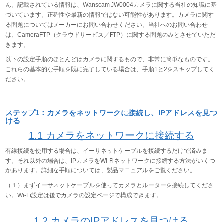
ん。記載されている情報は、Wanscam JW0004カメラに関する当社の知識に基
づいています。正確性や最新の情報ではない可能性があります。カメラに関す
る問題についてはメーカーにお問い合わせください。当社へのお問い合わせ
は、CameraFTP（クラウドサービス／FTP）に関する問題のみとさせていただ
きます。
以下の設定手順のほとんどはカメラに関するもので、非常に簡単なものです。
これらの基本的な手順を既に完了している場合は、手順1と2をスキップしてく
ださい。
ステップ1：カメラをネットワークに接続し、IPアドレスを見つ
ける
1.1 カメラをネットワークに接続する
有線接続を使用する場合は、イーサネットケーブルを接続するだけで済みま
す。それ以外の場合は、IPカメラをWi-Fiネットワークに接続する方法がいくつ
かあります。詳細な手順については、製品マニュアルをご覧ください。
（１）まずイーサネットケーブルを使ってカメラとルーターを接続してくださ
い。Wi-Fi設定は後でカメラの設定ページで構成できます。
1.2 カメラのIPアドレスを見つける