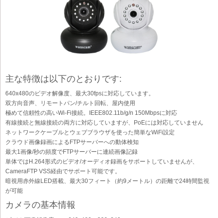
主な特徴は以下のとおりです:
640x480のビデオ解像度、最大30fpsに対応しています。
双方向音声、リモートパン/チルト回転、屋内使用
極めて信頼性の高いWi-Fi接続。IEEE802.11b/g/n 150Mbpsに対応
有線接続と無線接続の両方に対応していますが、PoEには対応していません
ネットワークケーブルとウェブブラウザを使った簡単なWiFi設定
クラウド画像録画によるFTPサーバーへの動体検知
最大1画像/秒の頻度でFTPサーバーに連続画像記録
単体ではH.264形式のビデオ/オーディオ録画をサポートしていませんが、
CameraFTP VSS経由でサポート可能です。
暗視用赤外線LED搭載、最大30フィート（約9メートル）の距離で24時間監視
が可能
カメラの基本情報