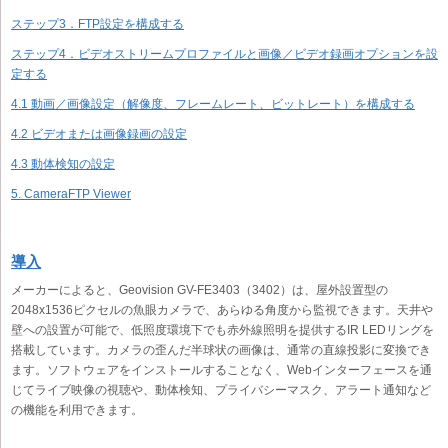
ステップ3．FTP設定を構成する
ステップ4．ビデオストリームプロファイルと画像／ビデオ録画オプションを設
定する
4.1 動画／画像設定（解像度、フレームレート、ビットレート）を構成する
4.2 ビデオまたは画像録画の設定
4.3 動体検知の設定
5. CameraFTP Viewer
導入
メーカーによると、Geovision GV-FE3403（3402）は、屋外設置型の
2048x1536ピクセルの魚眼カメラで、あらゆる角度から監視できます。天井や
壁への設置が可能で、低照度環境下でも赤外線照明を提供するIR LEDリングを
搭載しています。カメラの歪んだ半球状の画像は、通常の直線投影に変換でき
ます。ソフトウェアをインストールすることなく、Webインターフェースを通
じてライブ映像の視聴や、動体検知、プライバシーマスク、アラート通知など
の機能を利用できます。