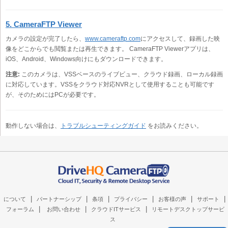
5. CameraFTP Viewer
カメラの設定が完了したら、
www.cameraftp.com
にアクセスして、録画した映
像をどこからでも閲覧または再生できます。 CameraFTP Viewerアプリは、
iOS、Android、Windows向けにもダウンロードできます。
注意:
このカメラは、VSSベースのライブビュー、クラウド録画、ローカル録画
に対応しています。VSSをクラウド対応NVRとして使用することも可能です
が、そのためにはPCが必要です。
動作しない場合は、
トラブルシューティングガイド
をお読みください。
|
|
|
|
|
|
について
パートナーシップ
条項
プライバシー
お客様の声
サポート
|
|
|
フォーラム
お問い合わせ
クラウドITサービス
リモートデスクトップサービ
ス