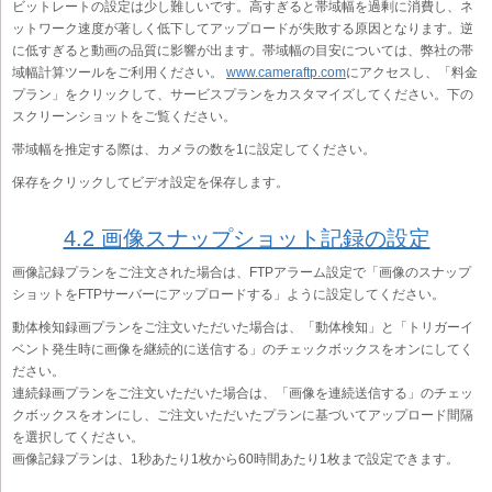
ビットレートの設定は少し難しいです。高すぎると帯域幅を過剰に消費し、ネ
ットワーク速度が著しく低下してアップロードが失敗する原因となります。逆
に低すぎると動画の品質に影響が出ます。帯域幅の目安については、弊社の帯
域幅計算ツールをご利用ください。
www.cameraftp.com
にアクセスし、「料金
プラン」をクリックして、サービスプランをカスタマイズしてください。下の
スクリーンショットをご覧ください。
帯域幅を推定する際は、カメラの数を1に設定してください。
保存をクリックしてビデオ設定を保存します。
4.2 画像スナップショット記録の設定
画像記録プランをご注文された場合は、FTPアラーム設定で「画像のスナップ
ショットをFTPサーバーにアップロードする」ように設定してください。
動体検知録画プランをご注文いただいた場合は、「動体検知」と「トリガーイ
ベント発生時に画像を継続的に送信する」のチェックボックスをオンにしてく
ださい。
連続録画プランをご注文いただいた場合は、「画像を連続送信する」のチェッ
クボックスをオンにし、ご注文いただいたプランに基づいてアップロード間隔
を選択してください。
画像記録プランは、1秒あたり1枚から60時間あたり1枚まで設定できます。