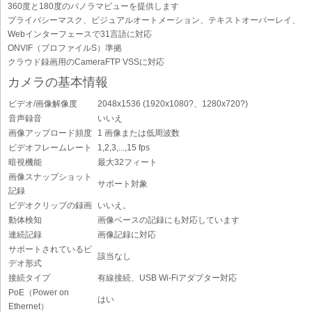
360度と180度のパノラマビューを提供します
プライバシーマスク、ビジュアルオートメーション、テキストオーバーレイ、
Webインターフェースで31言語に対応
ONVIF（プロファイルS）準拠
クラウド録画用のCameraFTP VSSに対応
カメラの基本情報
ビデオ/画像解像度
2048x1536 (1920x1080?、1280x720?)
音声録音
いいえ
画像アップロード頻度
1 画像または低周波数
ビデオフレームレート
1,2,3,...,15 fps
暗視機能
最大32フィート
画像スナップショット
サポート対象
記録
ビデオクリップの録画
いいえ。
動体検知
画像ベースの記録にも対応しています
連続記録
画像記録に対応
サポートされているビ
該当なし
デオ形式
接続タイプ
有線接続、USB Wi-Fiアダプター対応
PoE（Power on
はい
Ethernet）