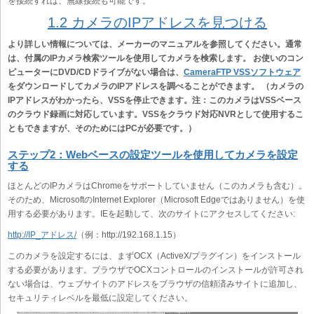
を接続すれば、無線接続も可能です。
1.2 カメラのIPアドレスを見つける
より詳しい情報については、メーカーのマニュアルを参照してください。通常
は、付属のIPカメラ検索ツールを使用してカメラを検索します。 お使いのコン
ピューターにDVD/CDドライブがない場合は、
CameraFTP VSSソフトウェア
をダウンロードしてカメラのIPアドレスを調べることができます。 （カメラの
IPアドレスがわかったら、VSSを停止できます。注：このカメラはVSSベース
のクラウド録画に対応しています。VSSをクラウド対応NVRとして使用するこ
ともできますが、そのためにはPCが必要です。）
ステップ2：Webベースの設定ツールを使用してカメラを設定
する
ほとんどのIPカメラはChromeをサポートしていません（このカメラも含む）。
そのため、MicrosoftのInternet Explorer（Microsoft Edgeではありません）を使
用する必要があります。IEを起動して、次のサイトにアクセスしてください:
http://IP_アドレス/
（例：http://192.168.1.15）
このカメラを設定するには、まずOCX（ActiveX/プラグイン）をインストール
する必要があります。ブラウザでOCXコントロールのインストールが許可され
ない場合は、ウェブサイトのアドレスをブラウザの信頼済みサイトに追加し、
セキュリティレベルを最低に設定してください。