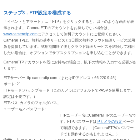
ステップ3．FTP設定を構成する
「イベントとアラート」→「FTP」をクリックすると、以下のような画面が表
示されます。 CameraFTPのアカウントをお持ちでない場合は、
www.cameraftp.com
にアクセスして無料アカウントにご登録ください。
CameraFTPは、無料の基本サービスと3日間の無料クラウド録画サービス試用
版を提供しています。試用期間終了後もクラウド録画サービスを継続して利用
したい場合は、オプションでサブスクリプションを申し込むことができます。
CameraFTPアカウントを既にお持ちの場合は、以下の情報を入力する必要があ
ります:
FTPサーバー:
ftp.cameraftp.com（またはIPアドレス：66.220.9.45）
ポート:
21
FTPモード:
パッシブモード（このカメラはデフォルトでPASVを使用します。
設定は不要です。）
FTPパス:
カメラのフォルダパス。
ユーザー名／パスワード:
FTPユーザー名はCameraFTPのユーザー名で
す。FTPパスワードは
IPカメラの設定
ページ
で確認できます。 （CameraFTPのパスワー
ドでも動作するかもしれません。）