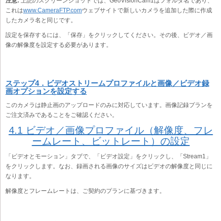
注意:
上記のスクリーンショットでは、GeoVisionCam1はフォルダ名であり、
これは
www.CameraFTP.com
ウェブサイトで新しいカメラを追加した際に作成
したカメラ名と同じです。
設定を保存するには、「保存」をクリックしてください。その後、ビデオ／画
像の解像度を設定する必要があります。
ステップ4．ビデオストリームプロファイルと画像／ビデオ録
画オプションを設定する
このカメラは静止画のアップロードのみに対応しています。画像記録プランを
ご注文済みであることをご確認ください。
4.1 ビデオ／画像プロファイル（解像度、フレ
ームレート、ビットレート）の設定
「ビデオとモーション」タブで、「ビデオ設定」をクリックし、「Stream1」
をクリックします。なお、録画される画像のサイズはビデオの解像度と同じに
なります。
解像度とフレームレートは、ご契約のプランに基づきます。