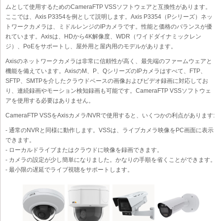
ムとして使用するためのCameraFTP VSSソフトウェアと互換性があります。
ここでは、Axis P3354を例として説明します。Axis P3354（Pシリーズ）ネッ
トワークカメラは、ミドルレンジのIPカメラです。性能と価格のバランスが優
れています。Axisは、HDから4K解像度、WDR（ワイドダイナミックレン
ジ）、PoEをサポートし、屋外用と屋内用のモデルがあります。
Axisのネットワークカメラは非常に信頼性が高く、最先端のファームウェアと
機能を備えています。AxisのM、P、QシリーズのIPカメラはすべて、FTP、
SFTP、SMTPを介したクラウドベースの画像およびビデオ録画に対応してお
り、連続録画やモーション検知録画も可能です。CameraFTP VSSソフトウェ
アを使用する必要はありません。
CameraFTP VSSをAxisカメラ/NVRで使用すると、いくつかの利点があります:
- 通常のNVRと同様に動作します。VSSは、ライブカメラ映像をPC画面に表示
できます。
- ローカルドライブまたはクラウドに映像を録画できます。
- カメラの設定が少し簡単になりました。かなりの手順を省くことができます。
- 最小限の遅延でライブ視聴をサポートします。