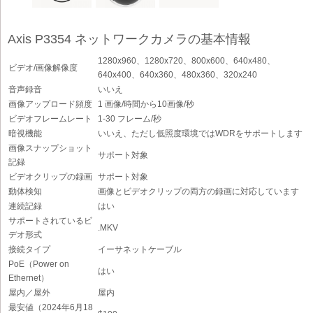
Axis P3354 ネットワークカメラの基本情報
1280x960、1280x720、800x600、640x480、
ビデオ/画像解像度
640x400、640x360、480x360、320x240
音声録音
いいえ
画像アップロード頻度
1 画像/時間から10画像/秒
ビデオフレームレート
1-30 フレーム/秒
暗視機能
いいえ、ただし低照度環境ではWDRをサポートします
画像スナップショット
サポート対象
記録
ビデオクリップの録画
サポート対象
動体検知
画像とビデオクリップの両方の録画に対応しています
連続記録
はい
サポートされているビ
.MKV
デオ形式
接続タイプ
イーサネットケーブル
PoE（Power on
はい
Ethernet）
屋内／屋外
屋内
最安値（2024年6月18