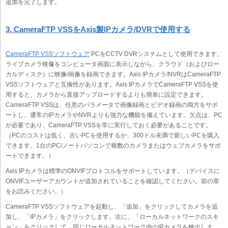
追加を完了します。
3. CameraFTP VSSをAxis製IPカメラ/DVRで使用する
CameraFTP VSSソフトウェア
PCをCCTV DVRシステムとして使用できます。
ライブカメラ映像をコンピュータ画面に表示しながら、クラウド（およびロー
カルディスク）に映像/画像を録画できます。Axis IPカメラ/NVRはCameraFTP
VSSソフトウェアと互換性があります。Axis IPカメラでCameraFTP VSSを使
用すると、カメラから直接アップロードするよりも簡単に設定できます。
CameraFTP VSSは、任意のパラメータで画像録画とビデオ録画の両方をサポ
ートし、通常のIPカメラやNVRよりも強力な機能を備えています。欠点は、PC
が必要であり、CameraFTP VSSを常に実行しておく必要があることです。
（PCのコストは低く、古いPCを使用するか、300ドル未満で新しいPCを購入
できます。1台のPC/ノートパソコンで複数のカメラまたはウェブカメラをサポ
ートできます。）
Axis IPカメラは標準のONVIFプロトコルをサポートしています。（デバイスに
ONVIFユーザーアカウントが追加されていることを確認してください。前の章
をお読みください。）
CameraFTP VSSソフトウェアを起動し、「追加」をクリックしてカメラを追
加し、「IPカメラ」をクリックします。次に、「ローカルネットワークのスキ
ャン」をクリックして、同じローカルネットワーク内のIPカメラを検出しま