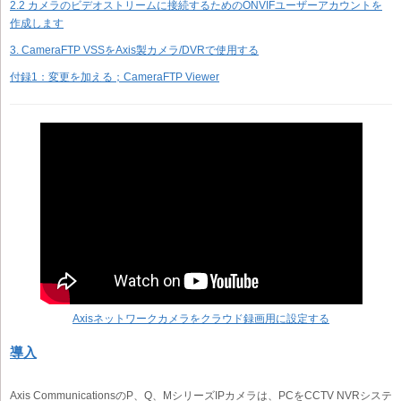
2.2 カメラのビデオストリームに接続するためのONVIFユーザーアカウントを
作成します
3. CameraFTP VSSをAxis製カメラ/DVRで使用する
付録1：変更を加える；CameraFTP Viewer
Axis
ネットワークカメラをクラウド録画用に設定する
導入
Axis CommunicationsのP、Q、MシリーズIPカメラは、PCをCCTV NVRシステ