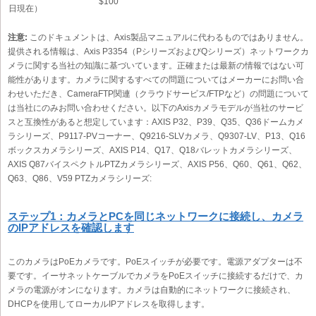
$100
日現在）
注意:
このドキュメントは、Axis製品マニュアルに代わるものではありません。
提供される情報は、Axis P3354（PシリーズおよびQシリーズ）ネットワークカ
メラに関する当社の知識に基づいています。正確または最新の情報ではない可
能性があります。カメラに関するすべての問題についてはメーカーにお問い合
わせいただき、CameraFTP関連（クラウドサービス/FTPなど）の問題について
は当社にのみお問い合わせください。以下のAxisカメラモデルが当社のサービ
スと互換性があると想定しています：AXIS P32、P39、Q35、Q36ドームカメ
ラシリーズ、P9117-PVコーナー、Q9216-SLVカメラ、Q9307-LV、P13、Q16
ボックスカメラシリーズ、AXIS P14、Q17、Q18バレットカメラシリーズ、
AXIS Q87バイスペクトルPTZカメラシリーズ、AXIS P56、Q60、Q61、Q62、
Q63、Q86、V59 PTZカメラシリーズ:
ステップ1：カメラとPCを同じネットワークに接続し、カメラ
のIPアドレスを確認します
このカメラはPoEカメラです。PoEスイッチが必要です。電源アダプターは不
要です。イーサネットケーブルでカメラをPoEスイッチに接続するだけで、カ
メラの電源がオンになります。カメラは自動的にネットワークに接続され、
DHCPを使用してローカルIPアドレスを取得します。