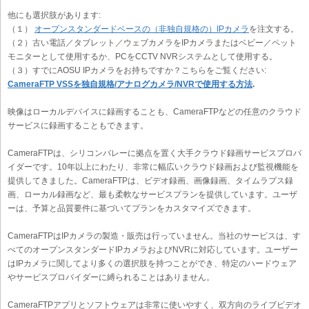
他にも選択肢があります:
（１）
オープンスタンダードベースの（非独自規格の）IPカメラ
を注文する。
（２）古い電話／タブレット／ウェブカメラをIPカメラまたはベビー／ペット
モニターとして使用するか、PCをCCTV NVRシステムとして使用する。
（３）すでにAOSU IPカメラをお持ちですか？こちらをご覧ください:
CameraFTP VSSを独自規格/アナログカメラ/NVRで使用する方法
.
映像はローカルデバイスに録画することも、CameraFTPなどの任意のクラウド
サービスに録画することもできます。
CameraFTPは、シリコンバレーに拠点を置く大手クラウド録画サービスプロバ
イダーです。10年以上にわたり、非常に幅広いクラウド録画および監視機能を
提供してきました。CameraFTPは、ビデオ録画、画像録画、タイムラプス録
画、ローカル録画など、最も柔軟なサービスプランを提供しています。ユーザ
ーは、予算と品質要件に基づいてプランをカスタマイズできます。
CameraFTPはIPカメラの製造・販売は行っていません。当社のサービスは、す
べてのオープンスタンダードIPカメラおよびNVRに対応しています。ユーザー
はIPカメラに関してより多くの選択肢を持つことができ、特定のハードウェア
やサービスプロバイダーに縛られることはありません。
CameraFTPアプリとソフトウェアは非常に使いやすく、双方向のライブビデオ