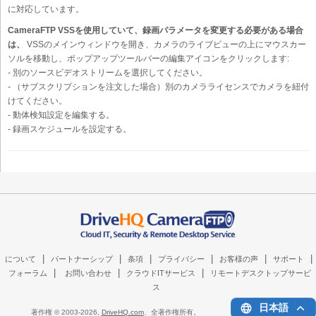
に対応しています。
CameraFTP VSSを使用していて、録画パラメータを変更する必要がある場合
は、
VSSのメインウィンドウを開き、カメラのライブビューの上にマウスカー
ソルを移動し、ポップアップツールバーの編集アイコンをクリックします:
- 別のソースビデオストリームを選択してください。
- （サブスクリプションを注文した場合）別のカメラライセンスでカメラを紐付
けてください。
- 動体検知設定を編集する。
- 録画スケジュールを設定する。
|
|
|
|
|
|
について
パートナーシップ
条項
プライバシー
お客様の声
サポート
|
|
|
フォーラム
お問い合わせ
クラウドITサービス
リモートデスクトップサービ
ス
日本語
著作権 © 2003-
2026,
DriveHQ.com
、全著作権所有。