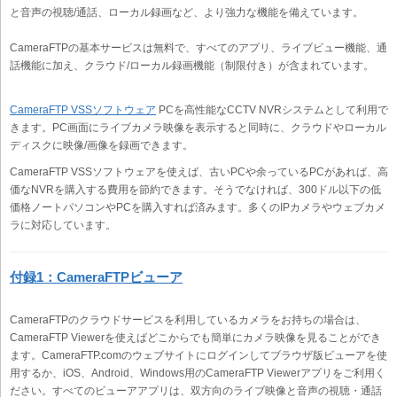
と音声の視聴/通話、ローカル録画など、より強力な機能を備えています。
CameraFTPの基本サービスは無料で、すべてのアプリ、ライブビュー機能、通
話機能に加え、クラウド/ローカル録画機能（制限付き）が含まれています。
CameraFTP VSSソフトウェア
PCを高性能なCCTV NVRシステムとして利用で
きます。PC画面にライブカメラ映像を表示すると同時に、クラウドやローカル
ディスクに映像/画像を録画できます。
CameraFTP VSSソフトウェアを使えば、古いPCや余っているPCがあれば、高
価なNVRを購入する費用を節約できます。そうでなければ、300ドル以下の低
価格ノートパソコンやPCを購入すれば済みます。多くのIPカメラやウェブカメ
ラに対応しています。
付録1：CameraFTPビューア
CameraFTPのクラウドサービスを利用しているカメラをお持ちの場合は、
CameraFTP Viewerを使えばどこからでも簡単にカメラ映像を見ることができ
ます。CameraFTP.comのウェブサイトにログインしてブラウザ版ビューアを使
用するか、iOS、Android、Windows用のCameraFTP Viewerアプリをご利用く
ださい。すべてのビューアアプリは、双方向のライブ映像と音声の視聴・通話