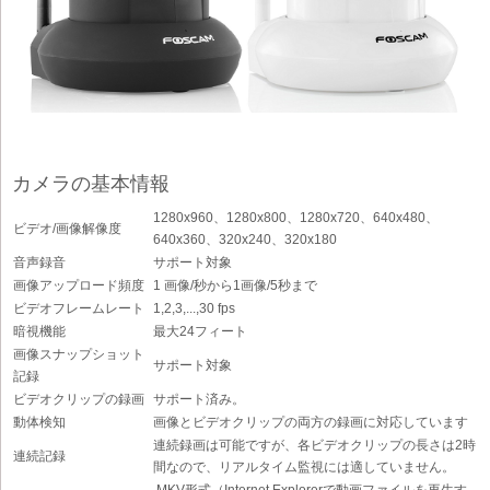
カメラの基本情報
1280x960、1280x800、1280x720、640x480、
ビデオ/画像解像度
640x360、320x240、320x180
音声録音
サポート対象
画像アップロード頻度
1 画像/秒から1画像/5秒まで
ビデオフレームレート
1,2,3,...,30 fps
暗視機能
最大24フィート
画像スナップショット
サポート対象
記録
ビデオクリップの録画
サポート済み。
動体検知
画像とビデオクリップの両方の録画に対応しています
連続録画は可能ですが、各ビデオクリップの長さは2時
連続記録
間なので、リアルタイム監視には適していません。
.MKV形式（Internet Explorerで動画ファイルを再生す