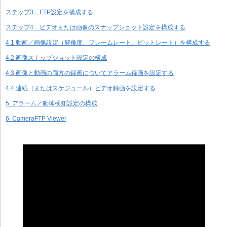
ステップ3．FTP設定を構成する
ステップ4．ビデオまたは画像のスナップショット設定を構成する
4.1 動画／画像設定（解像度、フレームレート、ビットレート）を構成する
4.2 画像スナップショット設定の構成
4.3 画像と動画の両方の録画についてアラーム録画を設定する
4.4 連続（またはスケジュール）ビデオ録画を設定する
5. アラーム／動体検知設定の構成
6. CameraFTP Viewer