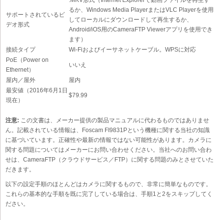
るか、Windows Media PlayerまたはVLC Playerを使用
サポートされているビ
してローカルにダウンロードして再生するか、
デオ形式
Android/iOS用のCameraFTP Viewerアプリを使用でき
ます）
接続タイプ
Wi-Fiおよびイーサネットケーブル。WPSに対応
PoE（Power on
いいえ
Ethernet）
屋内／屋外
屋内
最安値（2016年6月1日
$79.99
現在）
注意:
この文書は、メーカー提供の製品マニュアルに代わるものではありませ
ん。記載されている情報は、Foscam FI9831Pという機種に関する当社の知識
に基づいています。正確性や最新の情報ではない可能性があります。カメラに
関する問題についてはメーカーにお問い合わせください。当社へのお問い合わ
せは、CameraFTP（クラウドサービス／FTP）に関する問題のみとさせていた
だきます。
以下の設定手順のほとんどはカメラに関するもので、非常に簡単なものです。
これらの基本的な手順を既に完了している場合は、手順1と2をスキップしてく
ださい。