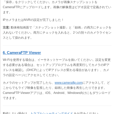
「保存」をクリックしてください。カメラが画像スナップショットを
CameraFTPにアップロードします。画像の解像度はビデオ設定で定義されてい
ます。
IPカメラまたはNVRの設定が完了しました！
注意:
動体検知画面で「スナップショット撮影」と「録画」の両方にチェックを
入れないでください。両方にチェックを入れると、2つの別々のカメラライセン
スとして扱われます。
6. CameraFTP Viewer
Wi-Fiを使用する場合は、イーサネットケーブルを抜いてください。設定を変更
する必要がある場合は、セットアッププログラムを再度実行してカメラのIPア
ドレスを確認し（DHCPによってIPアドレスが変わる場合があります）、カメ
ラの設定ページにアクセスしてください。
カメラのセットアップが完了したら、
www.cameraftp.com
にアクセスして、ど
こからでもライブ映像を監視したり、録画した映像を再生したりできます。
CameraFTP Viewerアプリは、iOS、Android、Windows向けにもダウンロード
できます。
動作しない場合は、
トラブルシューティングガイド
をお読みください。