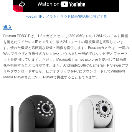
Foscam IPカメラをクラウド録画/視聴用に設定する
導入
Foscam FI9831Pは、1.3メガピクセル（1280x960p）のH.264パン/チルト機能
を備えたワイヤレスIPカメラで、最大24フィートの暗視機能を搭載していま
す。優れた機能と高画質な映像・画像を提供します。Foscamカメラは、一部の
Webブラウザと互換性のない.mkvというあまり一般的ではないビデオフォーマ
ットを使用しています。ただし、Microsoft Internet Explorerを使用して録画映
像を視聴することは可能です。また、Android/iOS用のCameraFTP Viewerアプ
リをダウンロードするか、ビデオクリップをPCにダウンロードしてWindows
Media PlayerまたはVLC Playerで再生することもできます。