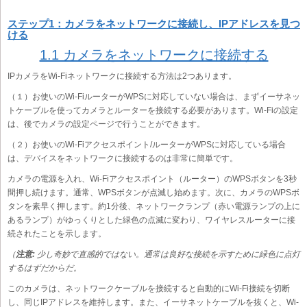
ステップ1：カメラをネットワークに接続し、IPアドレスを見つ
ける
1.1 カメラをネットワークに接続する
IPカメラをWi-Fiネットワークに接続する方法は2つあります。
（１）お使いのWi-FiルーターがWPSに対応していない場合は、まずイーサネッ
トケーブルを使ってカメラとルーターを接続する必要があります。Wi-Fiの設定
は、後でカメラの設定ページで行うことができます。
（２）お使いのWi-Fiアクセスポイント/ルーターがWPSに対応している場合
は、デバイスをネットワークに接続するのは非常に簡単です。
カメラの電源を入れ、Wi-Fiアクセスポイント（ルーター）のWPSボタンを3秒
間押し続けます。通常、WPSボタンが点滅し始めます。次に、カメラのWPSボ
タンを素早く押します。約1分後、ネットワークランプ（赤い電源ランプの上に
あるランプ）がゆっくりとした緑色の点滅に変わり、ワイヤレスルーターに接
続されたことを示します。
（
注意:
少し奇妙で直感的ではない。通常は良好な接続を示すために緑色に点灯
するはずだからだ。
このカメラは、ネットワークケーブルを接続すると自動的にWi-Fi接続を切断
し、同じIPアドレスを維持します。また、イーサネットケーブルを抜くと、Wi-