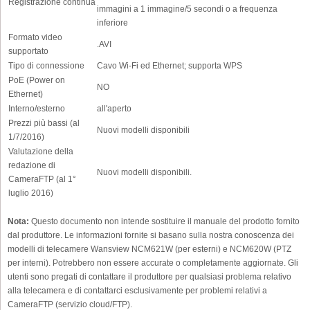
Registrazione continua
immagini a 1 immagine/5 secondi o a frequenza
inferiore
Formato video
.AVI
supportato
Tipo di connessione
Cavo Wi-Fi ed Ethernet; supporta WPS
PoE (Power on
NO
Ethernet)
Interno/esterno
all'aperto
Prezzi più bassi (al
Nuovi modelli disponibili
1/7/2016)
Valutazione della
redazione di
Nuovi modelli disponibili.
CameraFTP (al 1°
luglio 2016)
Nota:
Questo documento non intende sostituire il manuale del prodotto fornito
dal produttore. Le informazioni fornite si basano sulla nostra conoscenza dei
modelli di telecamere Wansview NCM621W (per esterni) e NCM620W (PTZ
per interni). Potrebbero non essere accurate o completamente aggiornate. Gli
utenti sono pregati di contattare il produttore per qualsiasi problema relativo
alla telecamera e di contattarci esclusivamente per problemi relativi a
CameraFTP (servizio cloud/FTP).