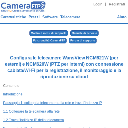
|
Login
Registrati
Caratteristiche
Prezzi
Software
Telecamere
Aiuto
Mostra il menu di supporto
Manuale di servizio
Funzionalità CameraFTP
Forum di supporto
Configura le telecamere WansView NCM621W (per
esterni) e NCM620W (PTZ per interni) con connessione
cablata/Wi-Fi per la registrazione, il monitoraggio e la
riproduzione su cloud
Contenuto
Introduzione
Passaggio 1: collega la telecamera alla rete e trova l'indirizzo IP
1.1 Collegare la telecamera alla rete
1.2 Trova l'indirizzo IP della telecamera