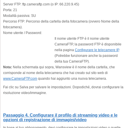
Server FTP:
ftp.cameraftp.com (o IP: 66.220.9.45)
Porta:
21
Modalità passiva:
SU
Percorso FTP:
Percorso della cartella della fotocamera (ovvero Nome della
fotocamera).
Nome utente / Password:
Il nome utente FTP è il nome utente
CameraFTP, la password FTP è disponibile
nella pagina
Configurare le telecamere IP
.
(Potrebbe funzionare anche la password
della tua CameraFTP).
Nota:
Nella schermata qui sopra, Wansview è il nome della cartella, che
corrisponde al nome della telecamera che hai creato sul sito web di
www.CameraFTP.com
quando hai aggiunto una nuova telecamera.
Fai clic su Salva per salvare le impostazioni. Dopodiché, dovrai configurare la
risoluzione video/immagine.
Passaggio 4. Configurare il profilo di streaming video e le
opzioni di registrazione di immagini/video
In base al tuo abbonamento, devi configurare le impostazioni video o quelle