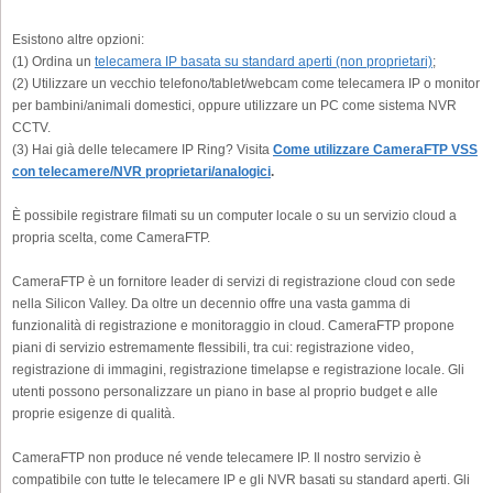
Esistono altre opzioni:
(1) Ordina un
telecamera IP basata su standard aperti (non proprietari)
;
(2) Utilizzare un vecchio telefono/tablet/webcam come telecamera IP o monitor
per bambini/animali domestici, oppure utilizzare un PC come sistema NVR
CCTV.
(3) Hai già delle telecamere IP Ring? Visita
Come utilizzare CameraFTP VSS
con telecamere/NVR proprietari/analogici
.
È possibile registrare filmati su un computer locale o su un servizio cloud a
propria scelta, come CameraFTP.
CameraFTP è un fornitore leader di servizi di registrazione cloud con sede
nella Silicon Valley. Da oltre un decennio offre una vasta gamma di
funzionalità di registrazione e monitoraggio in cloud. CameraFTP propone
piani di servizio estremamente flessibili, tra cui: registrazione video,
registrazione di immagini, registrazione timelapse e registrazione locale. Gli
utenti possono personalizzare un piano in base al proprio budget e alle
proprie esigenze di qualità.
CameraFTP non produce né vende telecamere IP. Il nostro servizio è
compatibile con tutte le telecamere IP e gli NVR basati su standard aperti. Gli