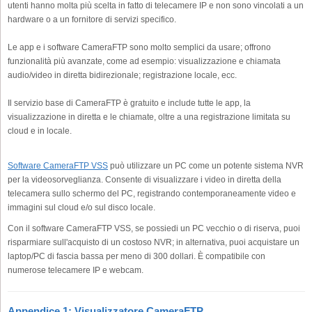
utenti hanno molta più scelta in fatto di telecamere IP e non sono vincolati a un
hardware o a un fornitore di servizi specifico.
Le app e i software CameraFTP sono molto semplici da usare; offrono
funzionalità più avanzate, come ad esempio: visualizzazione e chiamata
audio/video in diretta bidirezionale; registrazione locale, ecc.
Il servizio base di CameraFTP è gratuito e include tutte le app, la
visualizzazione in diretta e le chiamate, oltre a una registrazione limitata su
cloud e in locale.
Software CameraFTP VSS
può utilizzare un PC come un potente sistema NVR
per la videosorveglianza. Consente di visualizzare i video in diretta della
telecamera sullo schermo del PC, registrando contemporaneamente video e
immagini sul cloud e/o sul disco locale.
Con il software CameraFTP VSS, se possiedi un PC vecchio o di riserva, puoi
risparmiare sull'acquisto di un costoso NVR; in alternativa, puoi acquistare un
laptop/PC di fascia bassa per meno di 300 dollari. È compatibile con
numerose telecamere IP e webcam.
Appendice 1: Visualizzatore CameraFTP