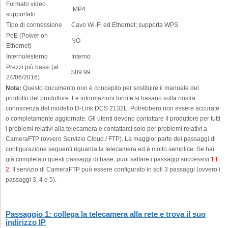
Formato video
.MP4
supportato
Tipo di connessione
Cavo Wi-Fi ed Ethernet; supporta WPS
PoE (Power on
NO
Ethernet)
Interno/esterno
Interno
Prezzi più bassi (al
$89.99
24/06/2016)
Nota:
Questo documento non è concepito per sostituire il manuale del
prodotto del produttore. Le informazioni fornite si basano sulla nostra
conoscenza del modello D-Link DCS 2132L. Potrebbero non essere accurate
o completamente aggiornate. Gli utenti devono contattare il produttore per tutti
i problemi relativi alla telecamera e contattarci solo per problemi relativi a
CameraFTP (ovvero Servizio Cloud / FTP). La maggior parte dei passaggi di
configurazione seguenti riguarda la telecamera ed è molto semplice. Se hai
già completato questi passaggi di base, puoi saltare i passaggi successivi
1 E
2
. Il servizio di CameraFTP può essere configurato in soli 3 passaggi (ovvero i
passaggi 3, 4 e 5).
Passaggio 1: collega la telecamera alla rete e trova il suo
indirizzo IP