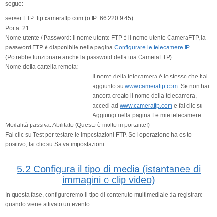
segue:
server FTP:
ftp.cameraftp.com (o IP: 66.220.9.45)
Porta:
21
Nome utente / Password:
Il nome utente FTP è il nome utente CameraFTP, la
password FTP è disponibile nella pagina
Configurare le telecamere IP
.
(Potrebbe funzionare anche la password della tua CameraFTP).
Nome della cartella remota:
Il nome della telecamera è lo stesso che hai
aggiunto su
www.cameraftp.com
. Se non hai
ancora creato il nome della telecamera,
accedi ad
www.cameraftp.com
e fai clic su
Aggiungi nella pagina Le mie telecamere.
Modalità passiva:
Abilitato (Questo è molto importante!)
Fai clic su Test per testare le impostazioni FTP. Se l'operazione ha esito
positivo, fai clic su Salva impostazioni.
5.2 Configura il tipo di media (istantanee di
immagini o clip video)
In questa fase, configureremo il tipo di contenuto multimediale da registrare
quando viene attivato un evento.