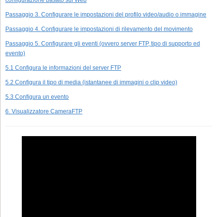
configurazione basato sul Web
Passaggio 3. Configurare le impostazioni del profilo video/audio o immagine
Passaggio 4. Configurare le impostazioni di rilevamento del movimento
Passaggio 5. Configurare gli eventi (ovvero server FTP, tipo di supporto ed
evento)
5.1 Configura le informazioni del server FTP
5.2 Configura il tipo di media (istantanee di immagini o clip video)
5.3 Configura un evento
6. Visualizzatore CameraFTP