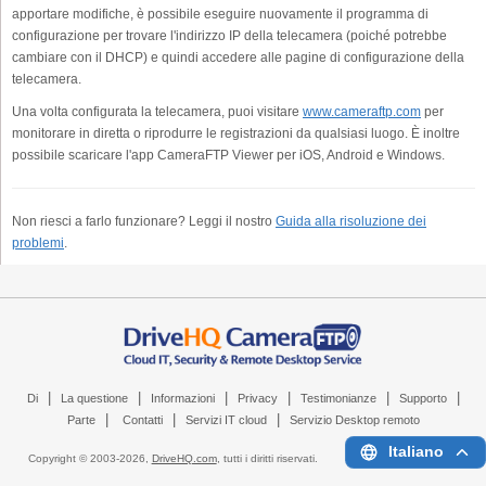
apportare modifiche, è possibile eseguire nuovamente il programma di
configurazione per trovare l'indirizzo IP della telecamera (poiché potrebbe
cambiare con il DHCP) e quindi accedere alle pagine di configurazione della
telecamera.
Una volta configurata la telecamera, puoi visitare
www.cameraftp.com
per
monitorare in diretta o riprodurre le registrazioni da qualsiasi luogo. È inoltre
possibile scaricare l'app CameraFTP Viewer per iOS, Android e Windows.
Non riesci a farlo funzionare? Leggi il nostro
Guida alla risoluzione dei
problemi
.
|
|
|
|
|
|
Di
La questione
Informazioni
Privacy
Testimonianze
Supporto
|
|
|
Parte
Contatti
Servizi IT cloud
Servizio Desktop remoto
Italiano
Copyright © 2003-
2026,
DriveHQ.com
, tutti i diritti riservati.