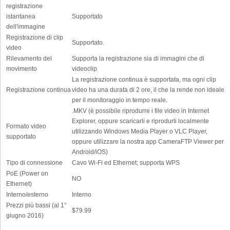
registrazione
istantanea
Supportato
dell'immagine
Registrazione di clip
Supportato.
video
Rilevamento del
Supporta la registrazione sia di immagini che di
movimento
videoclip
La registrazione continua è supportata, ma ogni clip
Registrazione continua
video ha una durata di 2 ore, il che la rende non ideale
per il monitoraggio in tempo reale.
.MKV (è possibile riprodurre i file video in Internet
Explorer, oppure scaricarli e riprodurli localmente
Formato video
utilizzando Windows Media Player o VLC Player,
supportato
oppure utilizzare la nostra app CameraFTP Viewer per
Android/iOS)
Tipo di connessione
Cavo Wi-Fi ed Ethernet; supporta WPS
PoE (Power on
NO
Ethernet)
Interno/esterno
Interno
Prezzi più bassi (al 1°
$79.99
giugno 2016)