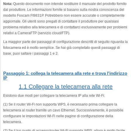
Nota:
Questo documento non intende sostituire il manuale del prodotto fornito
dal produttore. Le informazioni fornite si basano sulla nostra conoscenza del
modello Foscam FI9831P. Potrebbero non essere accurate o completamente
aggiornate. Gli utenti sono pregati di contattare il produttore per qualsiasi
problema relativo alla telecamera e di contattarci esclusivamente per problemi
relativi a CameraFTP (servizio cloud/FTP).
La maggior parte dei passaggi di configurazione descritti di seguito riguarda la
fotocamera ed è molto semplice. Se hai già completato questi passaggi di
base, puoi saltare i passaggi 1 e 2.
Passaggio 1: collega la telecamera alla rete e trova l'indirizzo
IP
1.1 Collegare la telecamera alla rete
Esistono due modi per collegare la telecamera IP alla rete Wi-Fi.
(1) Se il router Wi-Fi non supporta WPS, è necessario prima collegare la
telecamera al router tramite un cavo Ethernet. Successivamente, è possibile
configurare le impostazioni Wi-Fi nelle pagine di configurazione della
telecamera.
(2) Se il tuo punto di accesso/router Wi-Fi supporta WPS, allora è molto facile