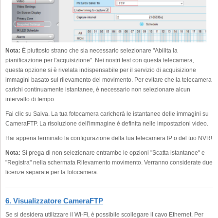
Nota:
È piuttosto strano che sia necessario selezionare "Abilita la
pianificazione per l'acquisizione". Nei nostri test con questa telecamera,
questa opzione si è rivelata indispensabile per il servizio di acquisizione
immagini basato sul rilevamento del movimento. Per evitare che la telecamera
carichi continuamente istantanee, è necessario non selezionare alcun
intervallo di tempo.
Fai clic su Salva. La tua fotocamera caricherà le istantanee delle immagini su
CameraFTP. La risoluzione dell'immagine è definita nelle impostazioni video.
Hai appena terminato la configurazione della tua telecamera IP o del tuo NVR!
Nota:
Si prega di non selezionare entrambe le opzioni "Scatta istantanee" e
"Registra" nella schermata Rilevamento movimento. Verranno considerate due
licenze separate per la fotocamera.
6. Visualizzatore CameraFTP
Se si desidera utilizzare il Wi-Fi, è possibile scollegare il cavo Ethernet. Per