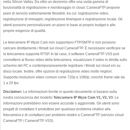
nella Silicon Valley. Da oltre un decennio offre una vasta gamma di
funzionalità di registrazione e monitoraggio in cloud. CameraFTP propone
piani di servizio estremamente flessibili, tra cui: registrazione video,
registrazione di immagini, registrazione timelapse e registrazione locale. Gli
utenti possono personalizzare un piano in base al proprio budget e alle
proprie esigenze di qualità.
Le telecamere IP Wyze Cam non supportano FTP/SMTP e non possono
caricare direttamente i filmati sul cloud CameraFTP. È necessario verificare se
la telecamera supporta RTSP. In tal caso, il software CameraFTP VSS può
connettersi al flusso video della telecamera, visualizzare il video in diretta sullo
schermo del PC e contemporaneamente registrare i filmati sul cloud e/o su
disco locale. Inoltre, offre opzioni di registrazione video molto migliori.
Supporta risoluzioni video comuni come 720p e 1080p, nonché frame rate da
1 a 20 fps.
Disclaimer:
Le informazioni fornite in questo documento si basano sulla
nostra conoscenza del modello
Telecamere IP Wyze Cam V1, V2, V3
. Le
informazioni potrebbero non essere accurate o aggiornate. Gli utenti sono
pregati di contattare il produttore per qualsiasi problema relativo alla
fotocamera e di contattarci per problemi relativi a CameraFTP (servizio cloud
CameraFTP / CameraFTP VSS).