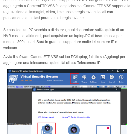
Se la tua telecamera IP Wyse Cam supporta RTSP e hai generato l'URL RTSP,
aggiungerla a CameraFTP VSS è semplicissimo. CameraFTP VSS supporta la
registrazione di immagini, video, timelapse e registrazioni locali con
praticamente qualsiasi parametro di registrazione.
Se possiedi un PC vecchio o di riserva, puoi risparmiare sull'acquisto di un
NVR costoso; altrimenti, puoi acquistare un laptop/PC di fascia bassa per
meno di 300 dollari. Sarà in grado di supportare molte telecamere IP e
webcam.
Avvia il software CameraFTP VSS sul tuo PC/laptop, fai clic su Aggiungi per
aggiungere una telecamera, quindi fai clic su Telecamera IP.