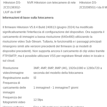
Hikvision DS-
NVR Hikvision con telecamere di rete
Hikvision DS-
2CD1383G2-
2CD2085G1-I da 8 
LIUF da 8 MP
Informazioni di base sulla fotocamera
Il firmware Hikvision V5.8.4 Build 240613 (giugno 2024) ha modificato
significativamente l'interfaccia di configurazione del dispositivo. Ora supporta il
caricamento di immagini a bassa risoluzione (640x480) utilizzando la
risoluzione video Sub-Stream. Tuttavia, le funzionalità e i passaggi principali
rimangono simili alle versioni precedenti del firmware (o ai modelli di
dispositivi precedenti). Non supporta ancora il caricamento di clip video tramite
FTP/SMTP; ma è possibile utilizzare VSS per registrare filmati video in locale o
sul cloud.
Risoluzione
3MP, 4MP, 6MP, 8MP (4K), 1920x1080 e 1280x720 a
video/immagine
seconda del modello della fotocamera
Registrazione audio
SÌ
Frequenza di
caricamento delle
1 immagine/i - 1 immagine/7 giorni
immagini
Frequenza dei
12.5fps
fotogrammi video