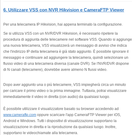
6. Utilizzare VSS con NVR Hikvision e CameraFTP Viewer
Per una telecamera IP Hikvision, hai appena terminato la configurazione.
Se si utilizza VSS con un NVR/DVR Hikvision, è necessario ripetere la
procedura di aggiunta delle telecamere nel software VSS. Quando si aggiunge
una nuova telecamera, VSS visualizzerà un messaggio di avviso che indica
che l'indirizzo IP della telecamera è già stato aggiunto. È possibile ignorare il
messaggio e continuare ad aggiungere la telecamera, quindi selezionare un
flusso video di una telecamera diversa (canale DVR). Se l'NVR/DVR dispone
di N canali (telecamere), dovrebbe avere almeno N flussi video.
Dopo aver aggiunto una o più telecamere, VSS impiegherà circa un minuto
per caricare il primo video o la prima immagine. Tuttavia, potrai visualizzare
immediatamente il video in diretta (con audio) da qualsiasi luogo.
È possibile utilizzare il visualizzatore basato su browser accedendo ad
www.cameraftp.com
oppure scaricare l'app CameraFTP Viewer per iOS,
Android e Windows. Tutti i dispositivi di visualizzazione supportano la
visualizzazione in diretta e la riproduzione da qualsiasi luogo. Inoltre,
supportano le videochiamate alla telecamera.