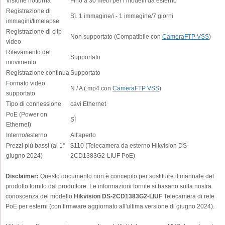
Visione notturna
Fino a 30 metri per i modelli da esterno
Registrazione di
Sì. 1 immagine/i - 1 immagine/7 giorni
immagini/timelapse
Registrazione di clip
Non supportato (Compatibile con
CameraFTP VSS
)
video
Rilevamento del
Supportato
movimento
Registrazione continua
Supportato
Formato video
N / A (.mp4 con
CameraFTP VSS
)
supportato
Tipo di connessione
cavi Ethernet
PoE (Power on
SÌ
Ethernet)
Interno/esterno
All'aperto
Prezzi più bassi (al 1°
$110 (Telecamera da esterno Hikvision DS-
giugno 2024)
2CD1383G2-LIUF PoE)
Disclaimer:
Questo documento non è concepito per sostituire il manuale del
prodotto fornito dal produttore. Le informazioni fornite si basano sulla nostra
conoscenza del modello
Hikvision DS-2CD1383G2-LIUF
Telecamera di rete
PoE per esterni (con firmware aggiornato all'ultima versione di giugno 2024).