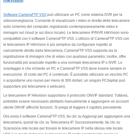
HikVision
Software CameraFTP VSS
può utilizzare un PC come sistema DVR per la
videosorveglianza. Consente di visualizzare i video in diretta delle telecamere
sullo schermo del computer, registrando contemporaneamente video e
immagini sul cloud (e sul disco locale). Le telecamere IP/NVR HikVision sono
compatibili con il software CameraFTP VSS. L'utilizzo di CameraFTP VSS con
le telecamere IP HikVision è più semplice da configurare rispetto al
caricamento diretto dalla telecamera; CameraFTP VSS supporta sia la
registrazione di immagini che di video con qualsiasi parametro; inoltre, offre
funzionalità più avanzate rispetto a una normale telecamera IP o NVR. Lo
svantaggio è che richiede un PC e CameraFTP VSS deve essere sempre in
esecuzione. (Il costo del PC è contenuto. È possibile utilizzare un vecchio PC
o acquistarne uno nuovo per meno di 300 dollari; un singolo PC/laptop può
supportare più telecamere o webcam).
Le telecamere IP Hikvision supportano il protocollo ONVIF standard. Tuttavia,
potrebbe essere necessario abilitarlo manualmente e aggiungere un account
utente ONVIF affinché funzioni. Si prega di leggere il capitolo precedente.
Ora avvia il software CameraFTP VSS, fai clic su Aggiungi per aggiungere una
telecamera, quindi fai clic su Telecamera IP. Successivamente, fai clic su
Scansiona rete locale per trovare le telecamere IP nella stessa rete locale.