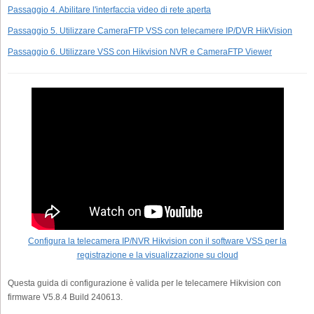
Passaggio 4. Abilitare l'interfaccia video di rete aperta
Passaggio 5. Utilizzare CameraFTP VSS con telecamere IP/DVR HikVision
Passaggio 6. Utilizzare VSS con Hikvision NVR e CameraFTP Viewer
Configura la telecamera IP/NVR Hikvision con il software VSS per la
registrazione e la visualizzazione su cloud
Questa guida di configurazione è valida per le telecamere Hikvision con
firmware V5.8.4 Build 240613.