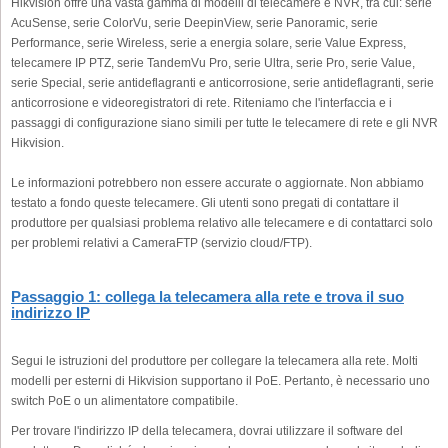
Hikvision offre una vasta gamma di modelli di telecamere e NVR, tra cui: serie
AcuSense, serie ColorVu, serie DeepinView, serie Panoramic, serie
Performance, serie Wireless, serie a energia solare, serie Value Express,
telecamere IP PTZ, serie TandemVu Pro, serie Ultra, serie Pro, serie Value,
serie Special, serie antideflagranti e anticorrosione, serie antideflagranti, serie
anticorrosione e videoregistratori di rete. Riteniamo che l'interfaccia e i
passaggi di configurazione siano simili per tutte le telecamere di rete e gli NVR
Hikvision.
Le informazioni potrebbero non essere accurate o aggiornate. Non abbiamo
testato a fondo queste telecamere. Gli utenti sono pregati di contattare il
produttore per qualsiasi problema relativo alle telecamere e di contattarci solo
per problemi relativi a CameraFTP (servizio cloud/FTP).
Passaggio 1: collega la telecamera alla rete e trova il suo
indirizzo IP
Segui le istruzioni del produttore per collegare la telecamera alla rete. Molti
modelli per esterni di Hikvision supportano il PoE. Pertanto, è necessario uno
switch PoE o un alimentatore compatibile.
Per trovare l'indirizzo IP della telecamera, dovrai utilizzare il software del