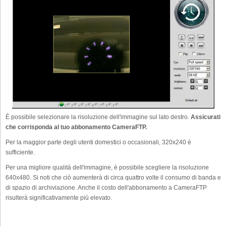
È possibile selezionare la risoluzione dell'immagine sul lato destro.
Assicurati
che corrisponda al tuo abbonamento CameraFTP.
Per la maggior parte degli utenti domestici o occasionali, 320x240 è
sufficiente.
Per una migliore qualità dell'immagine, è possibile scegliere la risoluzione
640x480. Si noti che ciò aumenterà di circa quattro volte il consumo di banda e
di spazio di archiviazione. Anche il costo dell'abbonamento a CameraFTP
risulterà significativamente più elevato.