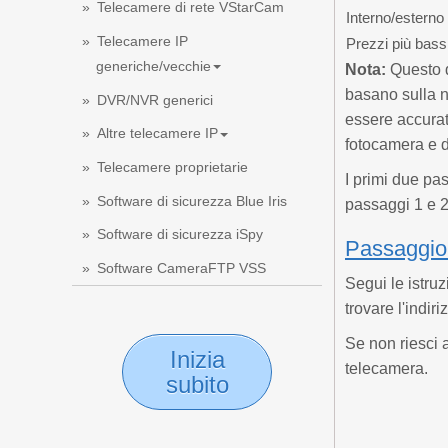
Telecamere di rete VStarCam
Interno/esterno
Telecamere IP
Prezzi più bass
generiche/vecchie
Nota:
Questo d
basano sulla 
DVR/NVR generici
essere accurat
Altre telecamere IP
fotocamera e d
Telecamere proprietarie
I primi due pa
Software di sicurezza Blue Iris
passaggi 1 e 2
Software di sicurezza iSpy
Passaggio 1
Software CameraFTP VSS
Segui le istru
trovare l'indir
Se non riesci 
Inizia
telecamera.
subito