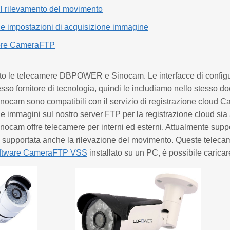
il rilevamento del movimento
le impostazioni di acquisizione immagine
tore CameraFTP
to le telecamere DBPOWER e Sinocam. Le interfacce di confi
tesso fornitore di tecnologia, quindi le includiamo nello stesso 
am sono compatibili con il servizio di registrazione cloud 
le immagini sul nostro server FTP per la registrazione cloud sia
am offre telecamere per interni ed esterni. Attualmente suppo
 supportata anche la rilevazione del movimento. Queste teleca
ftware CameraFTP VSS
installato su un PC, è possibile caricar