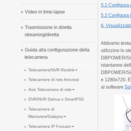
5.1 Configura 
Video in time-lapse
5.2 Configura 
6. Visualizza
Trasmissione in diretta
streaming/diretta
Abbiamo testa
Guida alla configurazione della
utilizzino lo s
telecamera
DBPOWER/Sinoc
istantanee del
Telecamere/NVR Reolink
DBPOWER/Sinoc
e 1280x720. È
Telecamere di rete Amcrest
al software
So
Axis Telecamere di rete
DVR/NVR Dahua o SmartPSS
Telecamere di
Wansview/Galayou
Telecamere IP Foscam