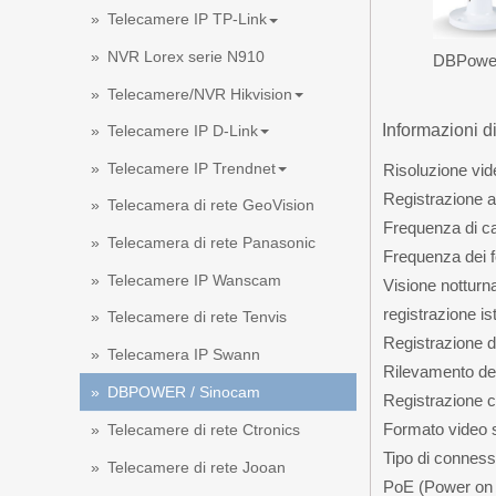
Telecamere IP TP-Link
NVR Lorex serie N910
DBPower
Telecamere/NVR Hikvision
Informazioni d
Telecamere IP D-Link
Telecamere IP Trendnet
Risoluzione vi
Registrazione a
Telecamera di rete GeoVision
Frequenza di c
Telecamera di rete Panasonic
Frequenza dei 
Telecamere IP Wanscam
Visione notturn
registrazione i
Telecamere di rete Tenvis
Registrazione di
Telecamera IP Swann
Rilevamento de
DBPOWER / Sinocam
Registrazione c
Formato video 
Telecamere di rete Ctronics
Tipo di conness
Telecamere di rete Jooan
PoE (Power on 