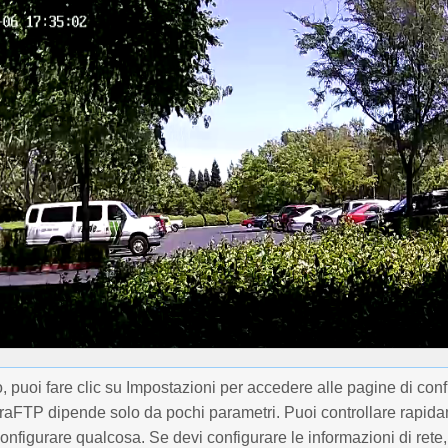
, puoi fare clic su Impostazioni per accedere alle pagine di con
aFTP dipende solo da pochi parametri. Puoi controllare rapidame
onfigurare qualcosa. Se devi configurare le informazioni di rete