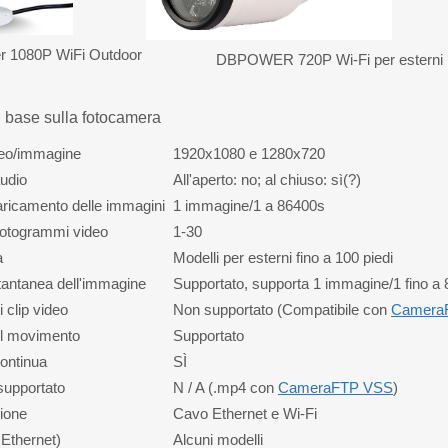
 1080P WiFi Outdoor
DBPOWER 720P Wi-Fi per esterni
i base sulla fotocamera
deo/immagine
1920x1080 e 1280x720
udio
All'aperto: no; al chiuso: sì(?)
aricamento delle immagini
1 immagine/1 a 86400s
fotogrammi video
1-30
a
Modelli per esterni fino a 100 piedi
stantanea dell'immagine
Supportato, supporta 1 immagine/1 fino a
 clip video
Non supportato (Compatibile con
Camera
l movimento
Supportato
ontinua
SÌ
supportato
N / A (.mp4 con
CameraFTP VSS
)
ione
Cavo Ethernet e Wi-Fi
Ethernet)
Alcuni modelli