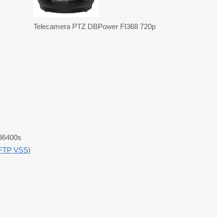
Telecamera PTZ DBPower FI368 720p
 86400s
FTP VSS
)