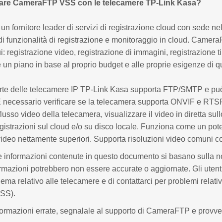
zzare CameraFTP VSS con le telecamere TP-Link Kasa?
 fornitore leader di servizi di registrazione cloud con sede nel
 funzionalità di registrazione e monitoraggio in cloud. Camer
 cui: registrazione video, registrazione di immagini, registrazione
 un piano in base al proprio budget e alle proprie esigenze di qu
te delle telecamere IP TP-Link Kasa supporta FTP/SMTP e può ca
necessario verificare se la telecamera supporta ONVIF e RTSP
 flusso video della telecamera, visualizzare il video in diretta
registrazioni sul cloud e/o su disco locale. Funziona come un p
video nettamente superiori. Supporta risoluzioni video comuni 
 informazioni contenute in questo documento si basano sulla n
ormazioni potrebbero non essere accurate o aggiornate. Gli utenti 
lema relativo alle telecamere e di contattarci per problemi rel
SS).
nformazioni errate, segnalale al supporto di CameraFTP e prov