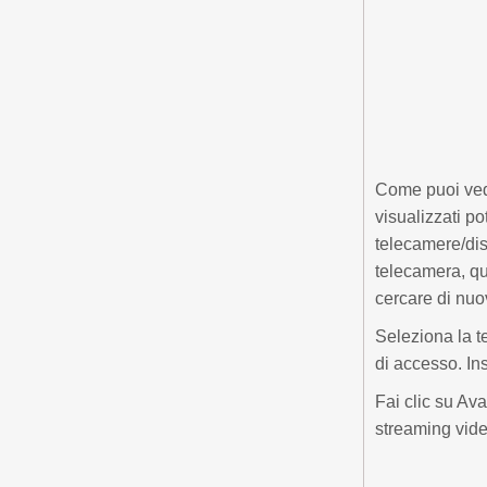
Come puoi vede
visualizzati p
telecamere/disp
telecamera, qu
cercare di nuov
Seleziona la t
di accesso. In
Fai clic su Av
streaming vide