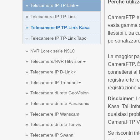
Perché utili
Telecamere IP TP-Link
Telecamera IP TP-Link
CameraFTP è un
vasta gamma di
Telecamere IP TP-Link Kasa
flessibili, tra
Telecamere IP TP-Link Tapo
personalizzare
NVR Lorex serie N910
La maggior par
Telecamere/NVR Hikvision
CameraFTP. È 
connettersi al
Telecamere IP D-Link
registrare le 
Telecamere IP Trendnet
registrazione 
Telecamera di rete GeoVision
Disclaimer:
Le
Telecamera di rete Panasonic
Kasa. Tali inf
Telecamere IP Wanscam
qualsiasi prob
CameraFTP V
Telecamere di rete Tenvis
Se riscontri i
Telecamera IP Swann