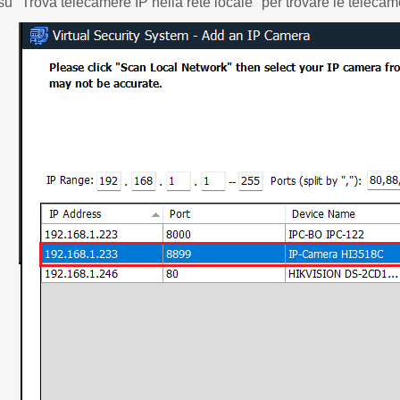
 su "Trova telecamere IP nella rete locale" per trovare le telecame