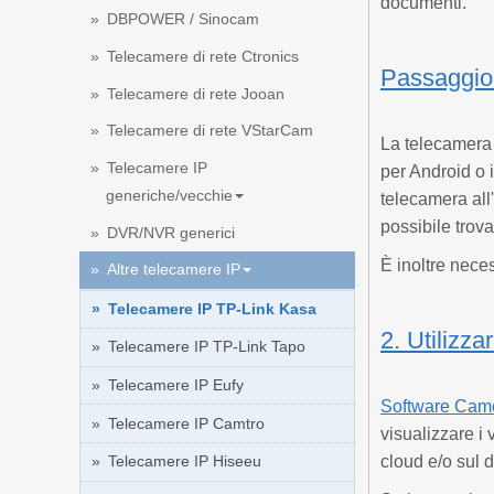
documenti.
DBPOWER / Sinocam
Telecamere di rete Ctronics
Passaggio 
Telecamere di rete Jooan
Telecamere di rete VStarCam
La telecamera 
Telecamere IP
per Android o i
generiche/vecchie
telecamera all
possibile trov
DVR/NVR generici
È inoltre nece
Altre telecamere IP
Telecamere IP TP-Link Kasa
2. Utiliz
Telecamere IP TP-Link Tapo
Telecamere IP Eufy
Software Ca
Telecamere IP Camtro
visualizzare i
cloud e/o sul d
Telecamere IP Hiseeu