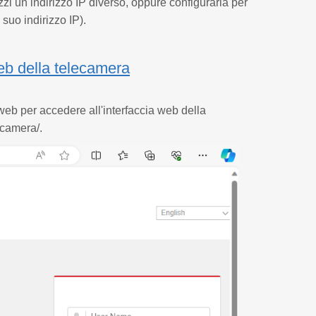
zi un indirizzo IP diverso, oppure configurarla per
 suo indirizzo IP).
web della telecamera
 web per accedere all'interfaccia web della
lecamera/.