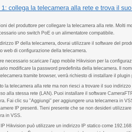
: collega la telecamera alla rete e trova il suo
ioni del produttore per collegare la telecamera alla rete. Molti m
cessario uno switch PoE o un alimentatore compatibile.
ndirizzo IP della telecamera, dovrai utilizzare il software del pr
to web di configurazione della telecamera.
e necessario scaricare l'app mobile Hikvision per la configura
rio modificare la password predefinita della telecamera. Il nome
telecamera tramite browser, verrà richiesto di installare il plugin
o la telecamera alla rete ma non riesci a trovare il suo indirizzo
o alla stessa rete (LAN). Puoi installare il software CameraFTP 
ra. Fai clic su "Aggiungi" per aggiungere una telecamera in VSS
ecamere IP presenti. Tieni presente che se non desideri utilizza
ra in VSS.
IP Hikvision può utilizzare un indirizzo IP statico come 192.168