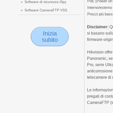
PoE (Power on 
Software di sicurezza iSpy
Interno/esterno
Software CameraFTP VSS
Prezzi più bass
Disclaimer:
Qu
Inizia
si basano sul
subito
firmware origi
Hikvision offr
Panoramic, ser
Pro, serie Ultr
anticorrosione 
telecamere di 
Le informazion
pregati di cont
CameraFTP (se