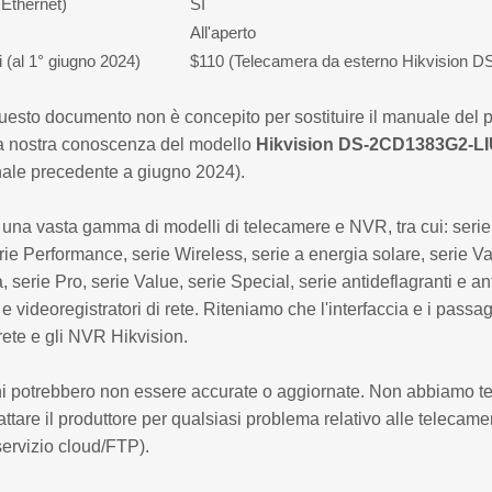
Ethernet)
SÌ
All'aperto
i (al 1° giugno 2024)
$110 (Telecamera da esterno Hikvision
esto documento non è concepito per sostituire il manuale del pro
la nostra conoscenza del modello
Hikvision DS-2CD1383G2-L
nale precedente a giugno 2024).
e una vasta gamma di modelli di telecamere e NVR, tra cui: ser
ie Performance, serie Wireless, serie a energia solare, serie
a, serie Pro, serie Value, serie Special, serie antideflagranti e an
e videoregistratori di rete. Riteniamo che l'interfaccia e i passag
rete e gli NVR Hikvision.
i potrebbero non essere accurate o aggiornate. Non abbiamo tes
attare il produttore per qualsiasi problema relativo alle telecamer
rvizio cloud/FTP).