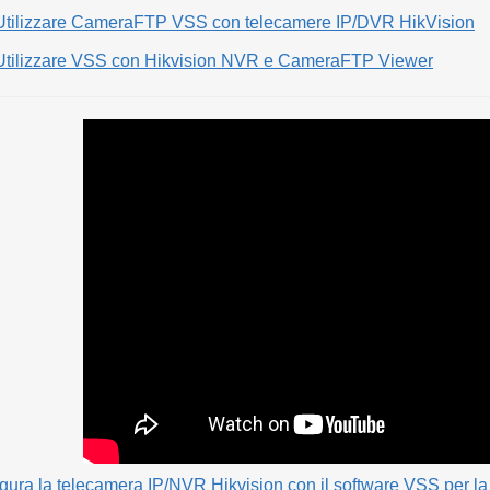
Utilizzare CameraFTP VSS con telecamere IP/DVR HikVision
Utilizzare VSS con Hikvision NVR e CameraFTP Viewer
gura la telecamera IP/NVR Hikvision con il software VSS per la 