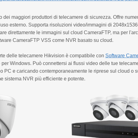
o dei maggiori produttori di telecamere di sicurezza. Offre nume
 l'uso esterno. Supporta risoluzioni video/immagini di 2048x15
care direttamente le immagini sul cloud CameraFTP, ma per l'arc
 software CameraFTP VSS come NVR basato su cloud.
te delle telecamere Hikvision è compatibile con
Software Cam
 per Windows. Può connettersi ai flussi video delle tue telecame
o PC e caricando contemporaneamente le riprese sul cloud o su 
 sistema NVR più efficiente e potente.