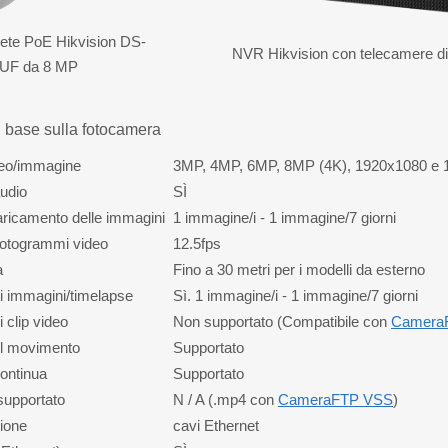
rete PoE Hikvision DS-
NVR Hikvision con telecamere di
UF da 8 MP
i base sulla fotocamera
deo/immagine
3MP, 4MP, 6MP, 8MP (4K), 1920x1080 e 1
udio
SÌ
aricamento delle immagini
1 immagine/i - 1 immagine/7 giorni
fotogrammi video
12.5fps
a
Fino a 30 metri per i modelli da esterno
i immagini/timelapse
Sì. 1 immagine/i - 1 immagine/7 giorni
 clip video
Non supportato (Compatibile con
Camera
l movimento
Supportato
ontinua
Supportato
supportato
N / A (.mp4 con
CameraFTP VSS
)
ione
cavi Ethernet