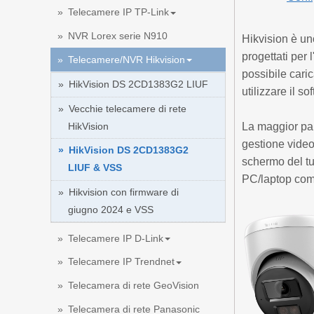
Telecamere IP TP-Link
NVR Lorex serie N910
Hikvision è un
progettati per
Telecamere/NVR Hikvision
possibile cari
HikVision DS 2CD1383G2 LIUF
utilizzare il
Vecchie telecamere di rete
HikVision
La maggior par
gestione video
HikVision DS 2CD1383G2
schermo del tu
LIUF & VSS
PC/laptop come
Hikvision con firmware di
giugno 2024 e VSS
Telecamere IP D-Link
Telecamere IP Trendnet
Telecamera di rete GeoVision
Telecamera di rete Panasonic