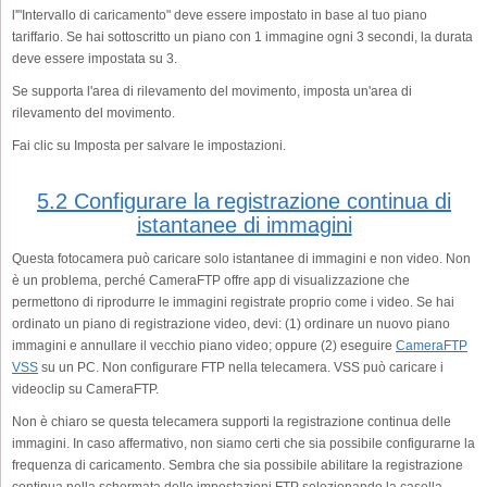
l'"Intervallo di caricamento" deve essere impostato in base al tuo piano
tariffario. Se hai sottoscritto un piano con 1 immagine ogni 3 secondi, la durata
deve essere impostata su 3.
Se supporta l'area di rilevamento del movimento, imposta un'area di
rilevamento del movimento.
Fai clic su Imposta per salvare le impostazioni.
5.2 Configurare la registrazione continua di
istantanee di immagini
Questa fotocamera può caricare solo istantanee di immagini e non video. Non
è un problema, perché CameraFTP offre app di visualizzazione che
permettono di riprodurre le immagini registrate proprio come i video. Se hai
ordinato un piano di registrazione video, devi: (1) ordinare un nuovo piano
immagini e annullare il vecchio piano video; oppure (2) eseguire
CameraFTP
VSS
su un PC. Non configurare FTP nella telecamera. VSS può caricare i
videoclip su CameraFTP.
Non è chiaro se questa telecamera supporti la registrazione continua delle
immagini. In caso affermativo, non siamo certi che sia possibile configurarne la
frequenza di caricamento. Sembra che sia possibile abilitare la registrazione
continua nella schermata delle impostazioni FTP selezionando la casella