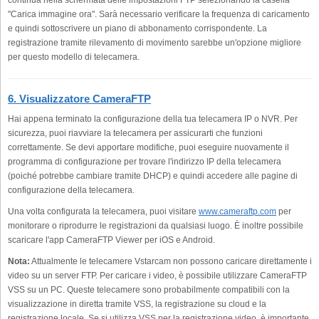
"Carica immagine ora". Sarà necessario verificare la frequenza di caricamento
e quindi sottoscrivere un piano di abbonamento corrispondente. La
registrazione tramite rilevamento di movimento sarebbe un'opzione migliore
per questo modello di telecamera.
6. Visualizzatore CameraFTP
Hai appena terminato la configurazione della tua telecamera IP o NVR. Per
sicurezza, puoi riavviare la telecamera per assicurarti che funzioni
correttamente. Se devi apportare modifiche, puoi eseguire nuovamente il
programma di configurazione per trovare l'indirizzo IP della telecamera
(poiché potrebbe cambiare tramite DHCP) e quindi accedere alle pagine di
configurazione della telecamera.
Una volta configurata la telecamera, puoi visitare
www.cameraftp.com
per
monitorare o riprodurre le registrazioni da qualsiasi luogo. È inoltre possibile
scaricare l'app CameraFTP Viewer per iOS e Android.
Nota:
Attualmente le telecamere Vstarcam non possono caricare direttamente i
video su un server FTP. Per caricare i video, è possibile utilizzare CameraFTP
VSS su un PC. Queste telecamere sono probabilmente compatibili con la
visualizzazione in diretta tramite VSS, la registrazione su cloud e la
registrazione locale. Se si utilizza VSS per la registrazione video, è importante