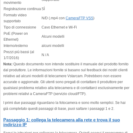
movimento
Registrazione continua
SÌ
Formato video
N/D (.mp4 con
CameraFTP VSS
)
supportato
Tipo di connessione
Cavo Ethernet e Wi-Fi
PoE (Power on
Alcuni modelli
Ethernet)
Interno/esterno
alcuni modelli
Prezzi più bassi (al
N / A
1/7/2016)
Nota:
Questo documento non intende sostituire il manuale del prodotto fornito
dal produttore. Le informazioni fornite si basano sul feedback dei nostri clienti
relativo ad alcuni modelli di telecamere Vstarcam. Potrebbero non essere
accurate o aggiornate. Gli utenti sono pregati di contattare il produttore per
qualsiasi problema relativo alla telecamera e di contattarci esclusivamente per
problemi relativi a CameraFTP (servizio cloud/FTP).
I primi due passaggi riguardano la fotocamera e sono molto semplici. Se hai
già completato questi passaggi di base, puoi saltare i passaggi 1 e 2.
Passaggio 1: collega la telecamera alla rete e trova il suo
indirizzo IP