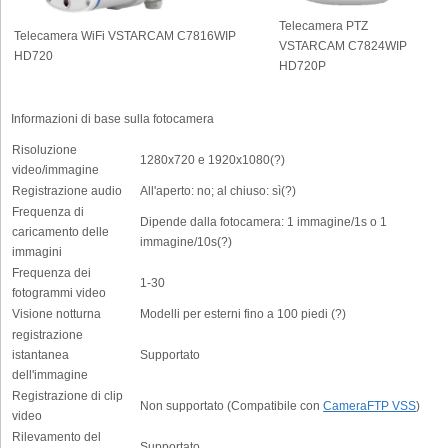
Telecamera PTZ
Telecamera WiFi VSTARCAM C7816WIP
VSTARCAM C7824WIP
HD720
HD720P
Informazioni di base sulla fotocamera
Risoluzione
1280x720 e 1920x1080(?)
video/immagine
Registrazione audio
All'aperto: no; al chiuso: sì(?)
Frequenza di
Dipende dalla fotocamera: 1 immagine/1s o 1
caricamento delle
immagine/10s(?)
immagini
Frequenza dei
1-30
fotogrammi video
Visione notturna
Modelli per esterni fino a 100 piedi (?)
registrazione
istantanea
Supportato
dell'immagine
Registrazione di clip
Non supportato (Compatibile con
CameraFTP VSS
)
video
Rilevamento del
Supportato