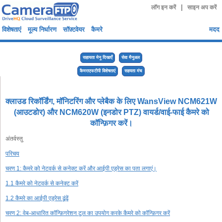
|
लॉग इन करें
साइन अप करें
विशेषताएं
मूल्य निर्धारण
सॉफ़्टवेयर
कैमरे
मदद
सहायता मेनू दिखाएँ
सेवा मैनुअल
कैमराएफटीपी विशेषताएं
सहयता मंच
क्लाउड रिकॉर्डिंग, मॉनिटरिंग और प्लेबैक के लिए WansView NCM621W
(आउटडोर) और NCM620W (इनडोर PTZ) वायर्ड/वाई-फाई कैमरे को
कॉन्फ़िगर करें।
अंतर्वस्तु
परिचय
चरण 1: कैमरे को नेटवर्क से कनेक्ट करें और आईपी एड्रेस का पता लगाएं।
1.1 कैमरे को नेटवर्क से कनेक्ट करें
1.2 कैमरे का आईपी एड्रेस ढूंढें
चरण 2: वेब-आधारित कॉन्फ़िगरेशन टूल का उपयोग करके कैमरे को कॉन्फ़िगर करें