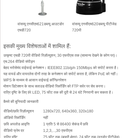
वांसव्यू एनसीएम621डब्ल्यू आउटडोर
वांसव्यू एनसीएम620डब्ल्यू पीटीजेड
एचडी720
720पी
इसकी मुख्य विशेषताओं में शामिल हैं:
उत्कृष्ट एचडी 720पी वीडियो रिज़ॉल्यूशन, 30 एफपीएस तक (सामान्य देखने के कोण पर)।
एच.264 वीडियो संपीड़न
बेहद भरोसेमंद वाईफाई कनेक्शन। IEEE802.11b/g/n 150Mbps को सपोर्ट करता है।
यह वायर्ड और वायरलेस दोनों तरह के कनेक्शन को सपोर्ट करता है, लेकिन PoE को नहीं।
WPS के माध्यम से आसान वाईफाई कॉन्फ़िगरेशन
मोशन डिटेक्शन के साथ क्लाउड वीडियो रिकॉर्डिंग को FTP सर्वर पर सेव करना।
रात्रि दृष्टि के लिए IR LED, 75 फीट तक की दूरी से 24 घंटे निगरानी कर सकता है।
कैमरे की बुनियादी जानकारी
वीडियो/छवि रिज़ॉल्यूशन
1280x720, 640x360, 320x180
ऑडियो रिकॉर्डिंग
नहीं
छवि अपलोड आवृत्ति
1 प्रति 5 से 86400 सेकंड में छवि
वीडियो फ्रेम दर
1,2,3,...,30 एफपीएस
रात्रि दृष्टि
75 फीट तक (बाहरी क्षेत्र), 24 फीट तक (इनडोर पीटीजेड)