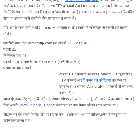
खाते के लिए साइन अप करें। CameraFTP बुनियादी सेवा निःशुल्क प्रदान करता है और क्लाउड
रिकॉर्डिंग सेवा का 3 दिन का निःशुल्क परीक्षण भी उपलब्ध है। इसके बाद, आप चाहें तो क्लाउड रिकॉर्डिंग
सेवा का उपयोग जारी रखने के लिए सदस्यता ले सकते हैं।
यदि आपके पास पहले से ही CameraFTP खाता है, तो आपको निम्नलिखित जानकारी दर्ज करनी
होगी।:
एफटीपी सर्वर:
ftp.cameraftp.com (या आईपी: 66.220.9.45)
पत्तन:
21
निष्क्रिय मोड:
पर
एफटीपी पथ:
आपके कैमरा फ़ोल्डर का पथ (यानी कैमरा नाम)।
प्रयोक्ता नाम पासवर्ड:
आपका FTP यूजरनेम आपका CameraFTP यूजरनेम है,
FTP पासवर्ड
आईपी कैमरों को कॉन्फ़िगर करें
पेज पर
उपलब्ध है। (आपका CameraFTP पासवर्ड भी काम कर
सकता है)।
ध्यान दें:
ऊपर दिए गए स्क्रीनशॉट में, Wansview फोल्डर का नाम है, जो उस कैमरे के नाम के समान है
जिसे आपने
www.CameraFTP.com
वेबसाइट पर नया कैमरा जोड़ते समय बनाया था।
सेटिंग्स को सेव करने के लिए सेव पर क्लिक करें। इसके बाद, आपको वीडियो/इमेज रेज़ोल्यूशन को
कॉन्फ़िगर करना होगा।