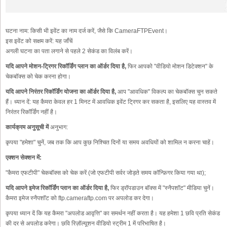
घटना नाम:
किसी भी इवेंट का नाम दर्ज करें, जैसे कि CameraFTPEvent।
इस इवेंट को सक्षम करें:
यह जाँचें
अगली घटना का पता लगाने से पहले 2 सेकंड का विलंब करें।
यदि आपने मोशन-ट्रिगर रिकॉर्डिंग प्लान का ऑर्डर दिया है,
फिर आपको "वीडियो मोशन डिटेक्शन" के
चेकबॉक्स को चेक करना होगा।
यदि आपने निरंतर रिकॉर्डिंग योजना का ऑर्डर दिया है,
आप "आवधिक" विकल्प का चेकबॉक्स चुन सकते
हैं। ध्यान दें: यह कैमरा केवल हर 1 मिनट में आवधिक इवेंट ट्रिगर कर सकता है, इसलिए यह वास्तव में
निरंतर रिकॉर्डिंग नहीं है।
कार्यक्रम अनुसूची में
अनुभाग:
कृपया "हमेशा" चुनें, जब तक कि आप कुछ निश्चित दिनों या समय अवधियों को शामिल न करना चाहें।
एक्शन सेक्शन में:
"कैमरा एफटीपी" चेकबॉक्स को चेक करें (जो एफटीपी सर्वर जोड़ते समय कॉन्फ़िगर किया गया था);
यदि आपने इमेज रिकॉर्डिंग प्लान का ऑर्डर दिया है,
फिर ड्रॉपडाउन बॉक्स में "स्नैपशॉट" मीडिया चुनें।
कैमरा इमेज स्नैपशॉट को ftp.cameraftp.com पर अपलोड कर देगा।
कृपया ध्यान दें कि यह कैमरा "अपलोड आवृत्ति" का समर्थन नहीं करता है। यह हमेशा 1 छवि प्रति सेकंड
की दर से अपलोड करेगा। छवि रिज़ॉल्यूशन वीडियो स्ट्रीम 1 में परिभाषित है।