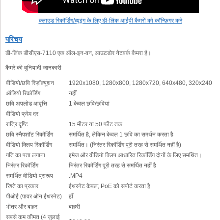
क्लाउड रिकॉर्डिंग/व्यूइंग के लिए डी-लिंक आईपी कैमरों को कॉन्फ़िगर करें
परिचय
डी-लिंक डीसीएस-7110 एक ऑल-इन-वन, आउटडोर नेटवर्क कैमरा है।
कैमरे की बुनियादी जानकारी
वीडियो/छवि रिज़ॉल्यूशन
1920x1080, 1280x800, 1280x720, 640x480, 320x240
ऑडियो रिकॉर्डिंग
नहीं
छवि अपलोड आवृत्ति
1 केवल छवि/छवियां
वीडियो फ्रेम दर
रात्रि दृष्टि
15 मीटर या 50 फीट तक
छवि स्नैपशॉट रिकॉर्डिंग
समर्थित है, लेकिन केवल 1 छवि का समर्थन करता है
वीडियो क्लिप रिकॉर्डिंग
समर्थित। (निरंतर रिकॉर्डिंग पूरी तरह से समर्थित नहीं है)
गति का पता लगाना
इमेज और वीडियो क्लिप आधारित रिकॉर्डिंग दोनों के लिए समर्थित।
निरंतर रिकॉर्डिंग
निरंतर रिकॉर्डिंग पूरी तरह से समर्थित नहीं है
समर्थित वीडियो प्रारूप
.MP4
रिश्ते का प्रकार
ईथरनेट केबल; PoE को सपोर्ट करता है
पीओई (पावर ऑन ईथरनेट)
हाँ
भीतर और बाहर
बाहरी
सबसे कम कीमत (4 जुलाई