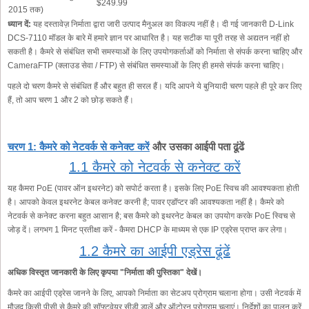
$249.99
2015 तक)
ध्यान दें:
यह दस्तावेज़ निर्माता द्वारा जारी उत्पाद मैनुअल का विकल्प नहीं है। दी गई जानकारी D-Link
DCS-7110 मॉडल के बारे में हमारे ज्ञान पर आधारित है। यह सटीक या पूरी तरह से अद्यतन नहीं हो
सकती है। कैमरे से संबंधित सभी समस्याओं के लिए उपयोगकर्ताओं को निर्माता से संपर्क करना चाहिए और
CameraFTP (क्लाउड सेवा / FTP) से संबंधित समस्याओं के लिए ही हमसे संपर्क करना चाहिए।
पहले दो चरण कैमरे से संबंधित हैं और बहुत ही सरल हैं। यदि आपने ये बुनियादी चरण पहले ही पूरे कर लिए
हैं, तो आप चरण 1 और 2 को छोड़ सकते हैं।
चरण 1: कैमरे को नेटवर्क से कनेक्ट करें
और उसका आईपी पता ढूंढें
1.1 कैमरे को नेटवर्क से कनेक्ट करें
यह कैमरा PoE (पावर ऑन इथरनेट) को सपोर्ट करता है। इसके लिए PoE स्विच की आवश्यकता होती
है। आपको केवल इथरनेट केबल कनेक्ट करनी है; पावर एडॉप्टर की आवश्यकता नहीं है। कैमरे को
नेटवर्क से कनेक्ट करना बहुत आसान है; बस कैमरे को इथरनेट केबल का उपयोग करके PoE स्विच से
जोड़ दें। लगभग 1 मिनट प्रतीक्षा करें - कैमरा DHCP के माध्यम से एक IP एड्रेस प्राप्त कर लेगा।
1.2 कैमरे का आईपी एड्रेस ढूंढें
अधिक विस्तृत जानकारी के लिए कृपया "निर्माता की पुस्तिका" देखें।
कैमरे का आईपी एड्रेस जानने के लिए, आपको निर्माता का सेटअप प्रोग्राम चलाना होगा। उसी नेटवर्क में
मौजूद किसी पीसी से कैमरे की सॉफ्टवेयर सीडी डालें और ऑटोरन प्रोग्राम चलाएं। निर्देशों का पालन करें