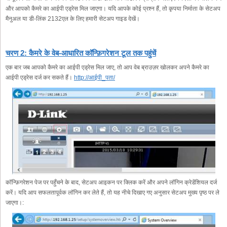
और आपको कैमरे का आईपी एड्रेस मिल जाएगा। यदि आपके कोई प्रश्न हैं, तो कृपया निर्माता के सेटअप
मैनुअल या डी-लिंक 2132एल के लिए हमारी सेटअप गाइड देखें।
चरण 2: कैमरे के वेब-आधारित कॉन्फ़िगरेशन टूल तक पहुंचें
एक बार जब आपको कैमरे का आईपी एड्रेस मिल जाए, तो आप वेब ब्राउज़र खोलकर अपने कैमरे का
आईपी एड्रेस दर्ज कर सकते हैं।
http://आईपी_पता/
कॉन्फ़िगरेशन पेज पर पहुँचने के बाद, सेटअप आइकन पर क्लिक करें और अपने लॉगिन क्रेडेंशियल दर्ज
करें। यदि आप सफलतापूर्वक लॉगिन कर लेते हैं, तो यह नीचे दिखाए गए अनुसार सेटअप मुख्य पृष्ठ पर ले
जाएगा।: